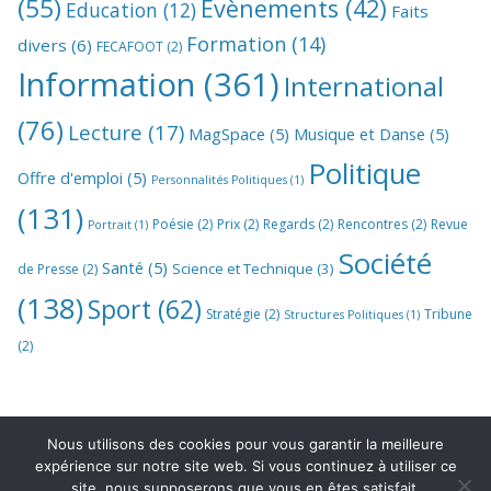
(55)
Evènements
(42)
Education
(12)
Faits
Formation
(14)
divers
(6)
FECAFOOT
(2)
Information
(361)
International
(76)
Lecture
(17)
MagSpace
(5)
Musique et Danse
(5)
Politique
Offre d'emploi
(5)
Personnalités Politiques
(1)
(131)
Poésie
(2)
Prix
(2)
Regards
(2)
Rencontres
(2)
Revue
Portrait
(1)
Société
Santé
(5)
Science et Technique
(3)
de Presse
(2)
(138)
Sport
(62)
Stratégie
(2)
Tribune
Structures Politiques
(1)
(2)
Nous utilisons des cookies pour vous garantir la meilleure
expérience sur notre site web. Si vous continuez à utiliser ce
site, nous supposerons que vous en êtes satisfait.