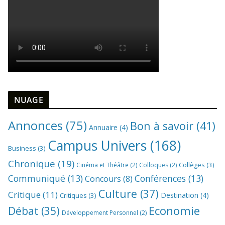
NUAGE
Annonces
(75)
Bon à savoir
(41)
Annuaire
(4)
Campus Univers
(168)
Business
(3)
Chronique
(19)
Collèges
(3)
Cinéma et Théâtre
(2)
Colloques
(2)
Communiqué
(13)
Conférences
(13)
Concours
(8)
Culture
(37)
Critique
(11)
Destination
(4)
Critiques
(3)
Economie
Débat
(35)
Développement Personnel
(2)