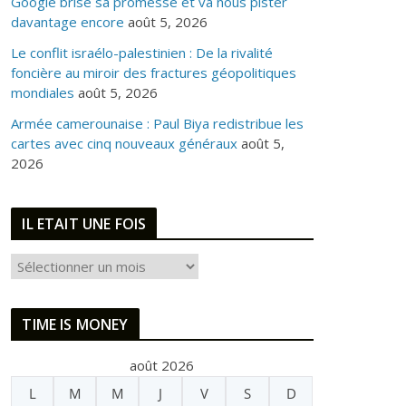
Google brise sa promesse et va nous pister
davantage encore
août 5, 2026
Le conflit israélo-palestinien : De la rivalité
foncière au miroir des fractures géopolitiques
mondiales
août 5, 2026
Armée camerounaise : Paul Biya redistribue les
cartes avec cinq nouveaux généraux
août 5,
2026
IL ETAIT UNE FOIS
I
L
E
TIME IS MONEY
T
A
août 2026
I
L
M
M
J
V
S
D
T