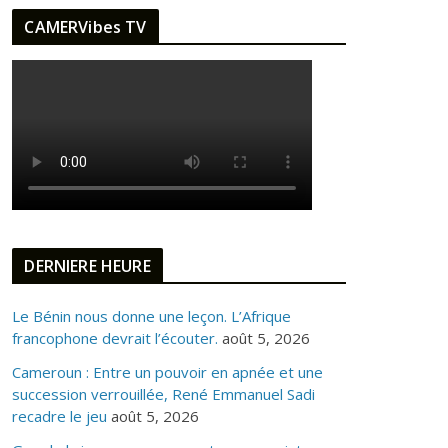
CAMERVibes TV
DERNIERE HEURE
Le Bénin nous donne une leçon. L’Afrique
francophone devrait l’écouter.
août 5, 2026
Cameroun : Entre un pouvoir en apnée et une
succession verrouillée, René Emmanuel Sadi
recadre le jeu
août 5, 2026