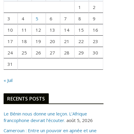
U
1
2
N
E
3
4
5
6
7
8
9
F
10
11
12
13
14
15
16
O
I
17
18
19
20
21
22
23
S
24
25
26
27
28
29
30
31
« Juil
RECENTS POSTS
Le Bénin nous donne une leçon. L’Afrique
francophone devrait l’écouter.
août 5, 2026
Cameroun : Entre un pouvoir en apnée et une