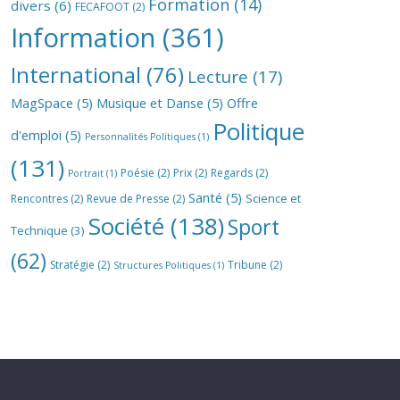
Formation
(14)
divers
(6)
FECAFOOT
(2)
Information
(361)
International
(76)
Lecture
(17)
MagSpace
(5)
Musique et Danse
(5)
Offre
Politique
d'emploi
(5)
Personnalités Politiques
(1)
(131)
Poésie
(2)
Prix
(2)
Regards
(2)
Portrait
(1)
Santé
(5)
Science et
Rencontres
(2)
Revue de Presse
(2)
Société
(138)
Sport
Technique
(3)
(62)
Stratégie
(2)
Tribune
(2)
Structures Politiques
(1)