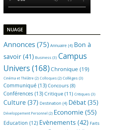
NUAGE
Annonces
(75)
Bon à
Annuaire
(4)
Campus
savoir
(41)
Business
(3)
Univers
(168)
Chronique
(19)
Collèges
(3)
Cinéma et Théâtre
(2)
Colloques
(2)
Communiqué
(13)
Concours
(8)
Conférences
(13)
Critique
(11)
Critiques
(3)
Culture
(37)
Débat
(35)
Destination
(4)
Economie
(55)
Développement Personnel
(2)
Evènements
(42)
Education
(12)
Faits