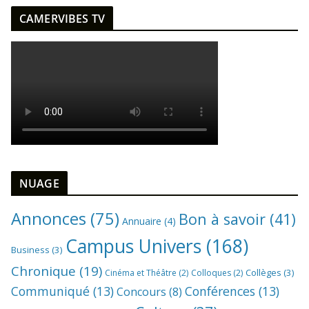
CAMERVIBES TV
NUAGE
Annonces
(75)
Bon à savoir
(41)
Annuaire
(4)
Campus Univers
(168)
Business
(3)
Chronique
(19)
Collèges
(3)
Cinéma et Théâtre
(2)
Colloques
(2)
Communiqué
(13)
Conférences
(13)
Concours
(8)