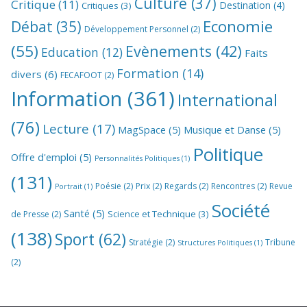
Culture
(37)
Critique
(11)
Destination
(4)
Critiques
(3)
Economie
Débat
(35)
Développement Personnel
(2)
(55)
Evènements
(42)
Education
(12)
Faits
Formation
(14)
divers
(6)
FECAFOOT
(2)
Information
(361)
International
(76)
Lecture
(17)
MagSpace
(5)
Musique et Danse
(5)
Politique
Offre d'emploi
(5)
Personnalités Politiques
(1)
(131)
Poésie
(2)
Prix
(2)
Regards
(2)
Rencontres
(2)
Revue
Portrait
(1)
Société
Santé
(5)
Science et Technique
(3)
de Presse
(2)
(138)
Sport
(62)
Stratégie
(2)
Tribune
Structures Politiques
(1)
(2)