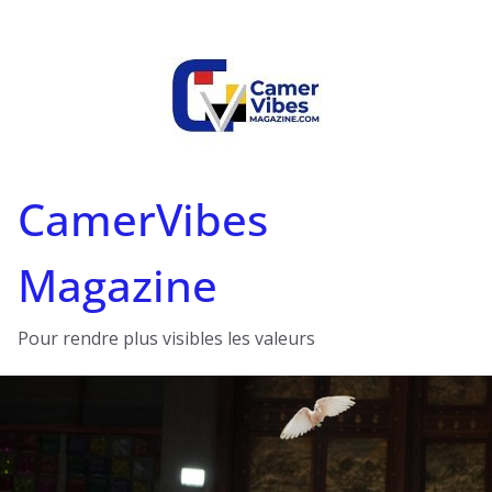
Passer
au
contenu
CamerVibes
Magazine
Pour rendre plus visibles les valeurs