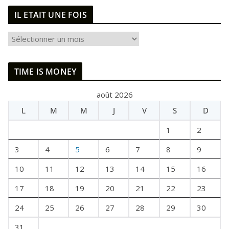
IL ETAIT UNE FOIS
I
L
E
TIME IS MONEY
T
A
août 2026
I
L
M
M
J
V
S
D
T
U
1
2
N
E
3
4
5
6
7
8
9
F
10
11
12
13
14
15
16
O
I
17
18
19
20
21
22
23
S
24
25
26
27
28
29
30
31