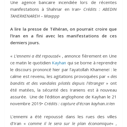
Une agence bancaire incendiée lors de récentes
manifestations à Shahriar en Iran•
Crédits :
ABEDIN
TAHERKENAREH
–
Maxppp
A lire la presse de Téhéran, on pourrait croire que
l’Iran en a fini avec les manifestations de ces
derniers jours.
«
L’ennemi a été repoussé
« , annonce fièrement en Une
ce matin le quotidien
Kayhan
qui se borne à reprendre
le discours prononcé hier par l’ayatollah Khameneï : le
calme est revenu, les agitations provoquées par «
des
bandits et des vandales pilotés depuis l’étranger
» ont
été matées, la sécurité des Iraniens est à nouveau
assurée. Une de l’édition anglophone de Kayhan le 21
novembre 2019•
Crédits :
capture d’écran kayhan.ir/en
L’ennemi a été repoussé dans les rues des villes
d’Iran «
comme il le sera sur le plan économique
« ,