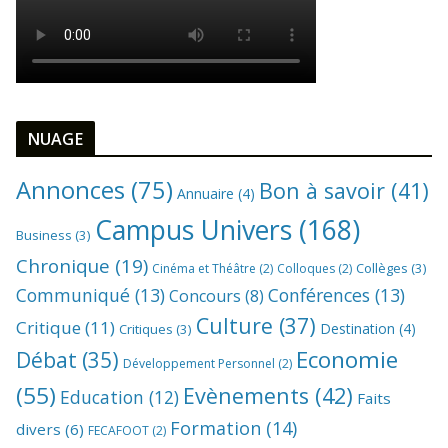
NUAGE
Annonces
(75)
Bon à savoir
(41)
Annuaire
(4)
Campus Univers
(168)
Business
(3)
Chronique
(19)
Collèges
(3)
Cinéma et Théâtre
(2)
Colloques
(2)
Communiqué
(13)
Conférences
(13)
Concours
(8)
Culture
(37)
Critique
(11)
Destination
(4)
Critiques
(3)
Economie
Débat
(35)
Développement Personnel
(2)
(55)
Evènements
(42)
Education
(12)
Faits
Formation
(14)
divers
(6)
FECAFOOT
(2)