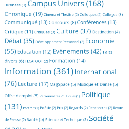
Campus Univers
(168)
Business
(3)
Chronique
(19)
Collèges
(3)
Cinéma et Théâtre
(2)
Colloques
(2)
Communiqué
(13)
Conférences
(13)
Concours
(8)
Culture
(37)
Critique
(11)
Destination
(4)
Critiques
(3)
Economie
Débat
(35)
Développement Personnel
(2)
(55)
Evènements
(42)
Education
(12)
Faits
Formation
(14)
divers
(6)
FECAFOOT
(2)
Information
(361)
International
(76)
Lecture
(17)
MagSpace
(5)
Musique et Danse
(5)
Politique
Offre d'emploi
(5)
Personnalités Politiques
(1)
(131)
Poésie
(2)
Prix
(2)
Regards
(2)
Rencontres
(2)
Revue
Portrait
(1)
Société
Santé
(5)
Science et Technique
(3)
de Presse
(2)