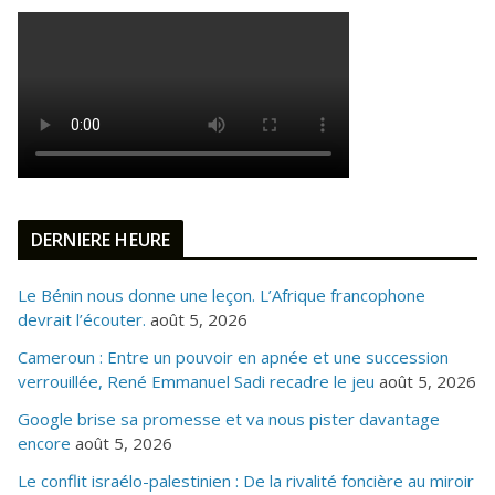
DERNIERE HEURE
Le Bénin nous donne une leçon. L’Afrique francophone
devrait l’écouter.
août 5, 2026
Cameroun : Entre un pouvoir en apnée et une succession
verrouillée, René Emmanuel Sadi recadre le jeu
août 5, 2026
Google brise sa promesse et va nous pister davantage
encore
août 5, 2026
Le conflit israélo-palestinien : De la rivalité foncière au miroir