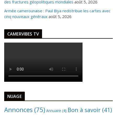
des fractures géopolitiques mondiales
août 5, 2026
Armée camerounaise : Paul Biya redistribue les cartes avec
cinq nouveaux généraux
août 5, 2026
CAMERVIBES TV
NUAGE
Annonces
(75)
Bon à savoir
(41)
Annuaire
(4)