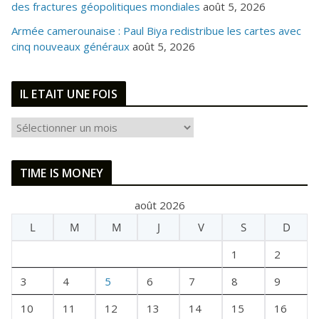
des fractures géopolitiques mondiales
août 5, 2026
Armée camerounaise : Paul Biya redistribue les cartes avec
cinq nouveaux généraux
août 5, 2026
IL ETAIT UNE FOIS
I
L
E
TIME IS MONEY
T
A
août 2026
I
L
M
M
J
V
S
D
T
U
1
2
N
E
3
4
5
6
7
8
9
F
10
11
12
13
14
15
16
O