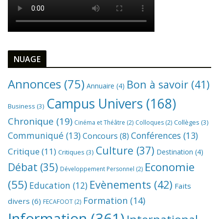
NUAGE
Annonces
(75)
Bon à savoir
(41)
Annuaire
(4)
Campus Univers
(168)
Business
(3)
Chronique
(19)
Collèges
(3)
Cinéma et Théâtre
(2)
Colloques
(2)
Communiqué
(13)
Conférences
(13)
Concours
(8)
Culture
(37)
Critique
(11)
Destination
(4)
Critiques
(3)
Economie
Débat
(35)
Développement Personnel
(2)
(55)
Evènements
(42)
Education
(12)
Faits
Formation
(14)
divers
(6)
FECAFOOT
(2)
Information
(361)