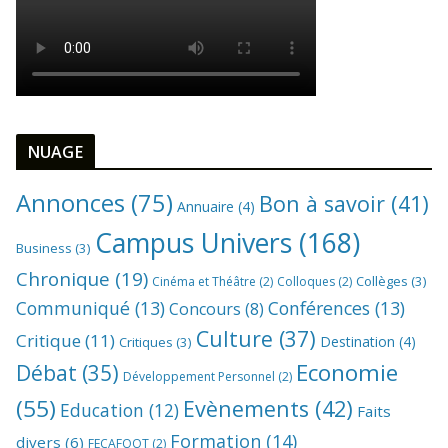
NUAGE
Annonces
(75)
Bon à savoir
(41)
Annuaire
(4)
Campus Univers
(168)
Business
(3)
Chronique
(19)
Collèges
(3)
Cinéma et Théâtre
(2)
Colloques
(2)
Communiqué
(13)
Conférences
(13)
Concours
(8)
Culture
(37)
Critique
(11)
Destination
(4)
Critiques
(3)
Economie
Débat
(35)
Développement Personnel
(2)
(55)
Evènements
(42)
Education
(12)
Faits
Formation
(14)
divers
(6)
FECAFOOT
(2)