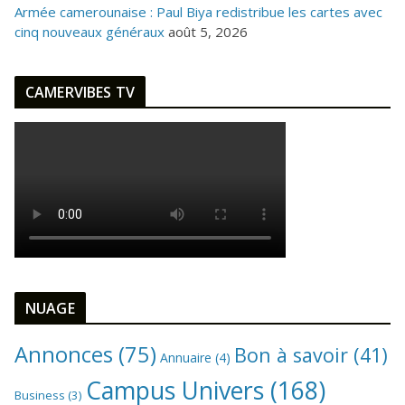
Armée camerounaise : Paul Biya redistribue les cartes avec
cinq nouveaux généraux
août 5, 2026
CAMERVIBES TV
NUAGE
Annonces
(75)
Bon à savoir
(41)
Annuaire
(4)
Campus Univers
(168)
Business
(3)