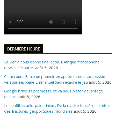
DERNIERE HEURE
Le Bénin nous donne une leçon. L’Afrique francophone
devrait l’écouter.
août 5, 2026
Cameroun : Entre un pouvoir en apnée et une succession
verrouillée, René Emmanuel Sadi recadre le jeu
août 5, 2026
Google brise sa promesse et va nous pister davantage
encore
août 5, 2026
Le conflit israélo-palestinien : De la rivalité foncière au miroir
des fractures géopolitiques mondiales
août 5, 2026