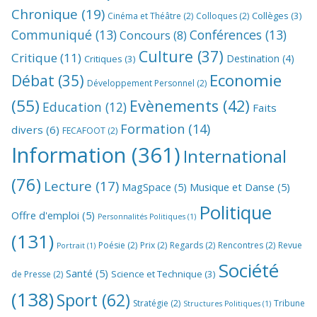
Chronique
(19)
Collèges
(3)
Cinéma et Théâtre
(2)
Colloques
(2)
Communiqué
(13)
Conférences
(13)
Concours
(8)
Culture
(37)
Critique
(11)
Destination
(4)
Critiques
(3)
Economie
Débat
(35)
Développement Personnel
(2)
(55)
Evènements
(42)
Education
(12)
Faits
Formation
(14)
divers
(6)
FECAFOOT
(2)
Information
(361)
International
(76)
Lecture
(17)
MagSpace
(5)
Musique et Danse
(5)
Politique
Offre d'emploi
(5)
Personnalités Politiques
(1)
(131)
Poésie
(2)
Prix
(2)
Regards
(2)
Rencontres
(2)
Revue
Portrait
(1)
Société
Santé
(5)
Science et Technique
(3)
de Presse
(2)
(138)
Sport
(62)
Stratégie
(2)
Tribune
Structures Politiques
(1)