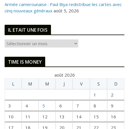
Armée camerounaise : Paul Biya redistribue les cartes avec
cinq nouveaux généraux
août 5, 2026
IL ETAIT UNE FOIS
I
L
E
TIME IS MONEY
T
A
août 2026
I
L
M
M
J
V
S
D
T
U
1
2
N
E
3
4
5
6
7
8
9
F
10
11
12
13
14
15
16
O
I
17
18
19
20
21
22
23