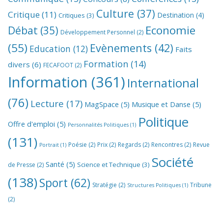
Culture
(37)
Critique
(11)
Destination
(4)
Critiques
(3)
Economie
Débat
(35)
Développement Personnel
(2)
(55)
Evènements
(42)
Education
(12)
Faits
Formation
(14)
divers
(6)
FECAFOOT
(2)
Information
(361)
International
(76)
Lecture
(17)
MagSpace
(5)
Musique et Danse
(5)
Politique
Offre d'emploi
(5)
Personnalités Politiques
(1)
(131)
Poésie
(2)
Prix
(2)
Regards
(2)
Rencontres
(2)
Revue
Portrait
(1)
Société
Santé
(5)
Science et Technique
(3)
de Presse
(2)
(138)
Sport
(62)
Stratégie
(2)
Tribune
Structures Politiques
(1)
(2)