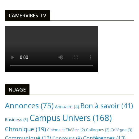
CAMERVIBES TV
NUAGE
Annonces
(75)
Bon à savoir
(41)
Annuaire
(4)
Campus Univers
(168)
Business
(3)
Chronique
(19)
Collèges
(3)
Cinéma et Théâtre
(2)
Colloques
(2)
Communiqué
(13)
Conférences
(13)
Concours
(8)