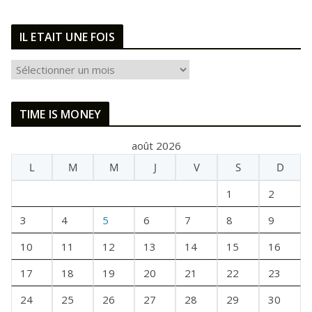
IL ETAIT UNE FOIS
I
L
E
TIME IS MONEY
T
A
août 2026
I
L
M
M
J
V
S
D
T
U
1
2
N
E
3
4
5
6
7
8
9
F
10
11
12
13
14
15
16
O
I
17
18
19
20
21
22
23
S
24
25
26
27
28
29
30