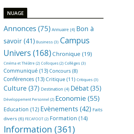
NUAGE
Annonces
(75)
Bon à
Annuaire
(4)
Campus
savoir
(41)
Business
(3)
Univers
(168)
Chronique
(19)
Collèges
(3)
Cinéma et Théâtre
(2)
Colloques
(2)
Communiqué
(13)
Concours
(8)
Conférences
(13)
Critique
(11)
Critiques
(3)
Culture
(37)
Débat
(35)
Destination
(4)
Economie
(55)
Développement Personnel
(2)
Evènements
(42)
Education
(12)
Faits
Formation
(14)
divers
(6)
FECAFOOT
(2)
Information
(361)