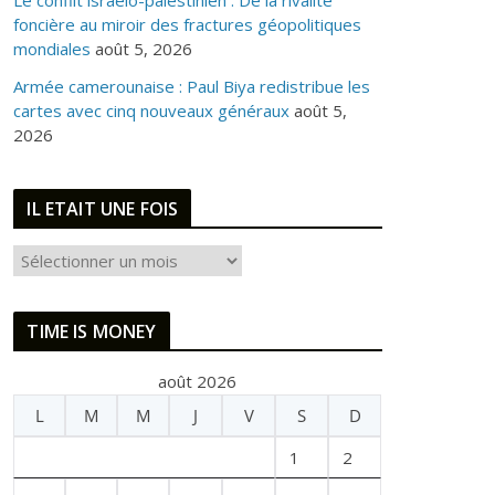
Le conflit israélo-palestinien : De la rivalité
foncière au miroir des fractures géopolitiques
mondiales
août 5, 2026
Armée camerounaise : Paul Biya redistribue les
cartes avec cinq nouveaux généraux
août 5,
2026
IL ETAIT UNE FOIS
I
L
E
TIME IS MONEY
T
A
août 2026
I
L
M
M
J
V
S
D
T
U
1
2
N