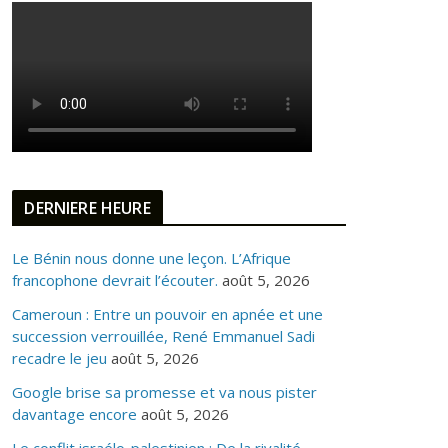
DERNIERE HEURE
Le Bénin nous donne une leçon. L’Afrique
francophone devrait l’écouter.
août 5, 2026
Cameroun : Entre un pouvoir en apnée et une
succession verrouillée, René Emmanuel Sadi
recadre le jeu
août 5, 2026
Google brise sa promesse et va nous pister
davantage encore
août 5, 2026