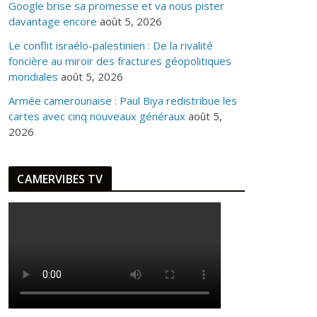
Google brise sa promesse et va nous pister
davantage encore
août 5, 2026
Le conflit israélo-palestinien : De la rivalité
foncière au miroir des fractures géopolitiques
mondiales
août 5, 2026
Armée camerounaise : Paul Biya redistribue les
cartes avec cinq nouveaux généraux
août 5,
2026
CAMERVIBES TV