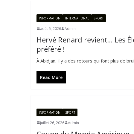
INFORMATION
INTERNATIONAL
SPORT
août 5, 2026
Admin
Hervé Renard revient… Les Élé
préféré !
À Abidjan, il y a des retours qui font plus de b
Read More
INFORMATION
SPORT
juillet 26, 2026
Admin
Coupe du Monde Amérique