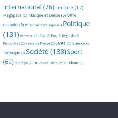
International
(76)
Lecture
(17)
MagSpace
(5)
Musique et Danse
(5)
Offre
Politique
d'emploi
(5)
Personnalités Politiques
(1)
(131)
Poésie
(2)
Prix
(2)
Regards
(2)
Portrait
(1)
Santé
(5)
Science et
Rencontres
(2)
Revue de Presse
(2)
Société
(138)
Sport
Technique
(3)
(62)
Stratégie
(2)
Tribune
(2)
Structures Politiques
(1)