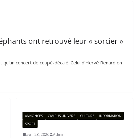
phants ont retrouvé leur « sorcier »
ruit qu’un concert de coupé-décalé. Celui d’Hervé Renard en
ANNONCES
CAMPUS UNIVERS
CULTURE
INFORMATION
SPORT
avril 23, 2026
Admin