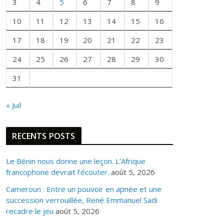
E
3
4
5
6
7
8
9
F
10
11
12
13
14
15
16
O
I
17
18
19
20
21
22
23
S
24
25
26
27
28
29
30
31
« Juil
RECENTS POSTS
Le Bénin nous donne une leçon. L’Afrique
francophone devrait l’écouter.
août 5, 2026
Cameroun : Entre un pouvoir en apnée et une
succession verrouillée, René Emmanuel Sadi
recadre le jeu
août 5, 2026