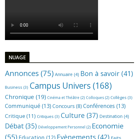
NUAGE
Annonces
(75)
Bon à savoir
(41)
Annuaire
(4)
Campus Univers
(168)
Business
(3)
Chronique
(19)
Collèges
(3)
Cinéma et Théâtre
(2)
Colloques
(2)
Communiqué
(13)
Conférences
(13)
Concours
(8)
Culture
(37)
Critique
(11)
Destination
(4)
Critiques
(3)
Economie
Débat
(35)
Développement Personnel
(2)
(55)
Evènements
(42)
Education
(12)
Faits