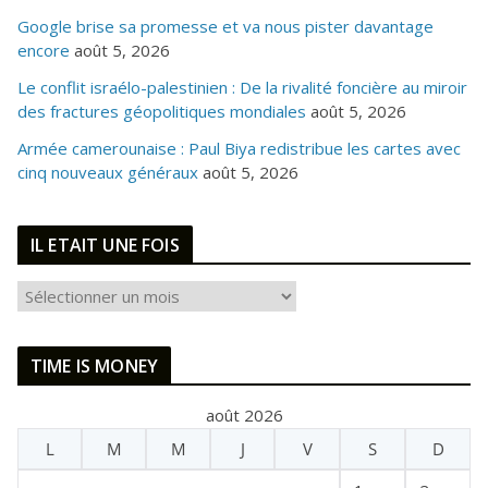
Google brise sa promesse et va nous pister davantage
encore
août 5, 2026
Le conflit israélo-palestinien : De la rivalité foncière au miroir
des fractures géopolitiques mondiales
août 5, 2026
Armée camerounaise : Paul Biya redistribue les cartes avec
cinq nouveaux généraux
août 5, 2026
IL ETAIT UNE FOIS
I
L
E
TIME IS MONEY
T
A
août 2026
I
L
M
M
J
V
S
D
T
U