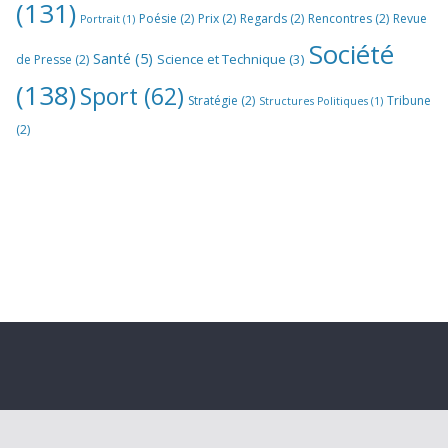
(131)
Poésie
(2)
Prix
(2)
Regards
(2)
Rencontres
(2)
Revue
Portrait
(1)
Société
Santé
(5)
Science et Technique
(3)
de Presse
(2)
(138)
Sport
(62)
Stratégie
(2)
Tribune
Structures Politiques
(1)
(2)
Nous utilisons des cookies pour vous garantir la meilleure
expérience sur notre site web. Si vous continuez à utiliser ce