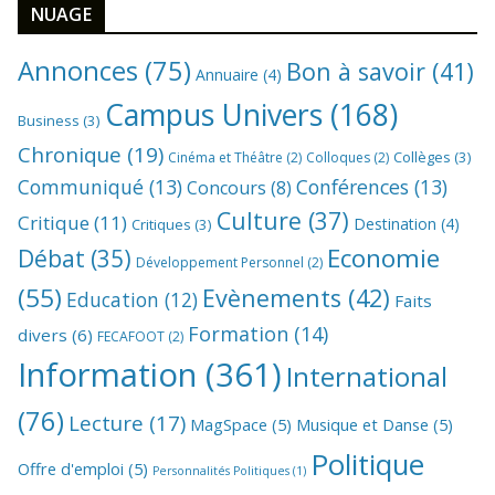
NUAGE
Annonces
(75)
Bon à savoir
(41)
Annuaire
(4)
Campus Univers
(168)
Business
(3)
Chronique
(19)
Collèges
(3)
Cinéma et Théâtre
(2)
Colloques
(2)
Communiqué
(13)
Conférences
(13)
Concours
(8)
Culture
(37)
Critique
(11)
Destination
(4)
Critiques
(3)
Economie
Débat
(35)
Développement Personnel
(2)
(55)
Evènements
(42)
Education
(12)
Faits
Formation
(14)
divers
(6)
FECAFOOT
(2)
Information
(361)
International
(76)
Lecture
(17)
MagSpace
(5)
Musique et Danse
(5)
Politique
Offre d'emploi
(5)
Personnalités Politiques
(1)