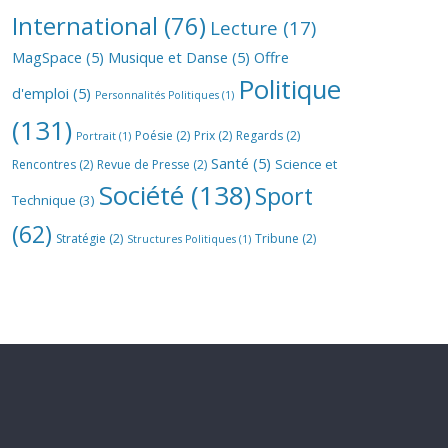
International
(76)
Lecture
(17)
MagSpace
(5)
Musique et Danse
(5)
Offre
Politique
d'emploi
(5)
Personnalités Politiques
(1)
(131)
Poésie
(2)
Prix
(2)
Regards
(2)
Portrait
(1)
Santé
(5)
Science et
Rencontres
(2)
Revue de Presse
(2)
Société
(138)
Sport
Technique
(3)
(62)
Stratégie
(2)
Tribune
(2)
Structures Politiques
(1)