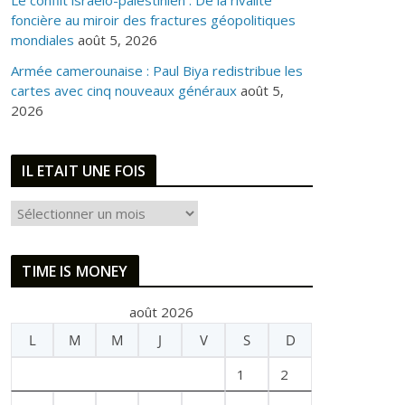
Le conflit israélo-palestinien : De la rivalité
foncière au miroir des fractures géopolitiques
mondiales
août 5, 2026
Armée camerounaise : Paul Biya redistribue les
cartes avec cinq nouveaux généraux
août 5,
2026
IL ETAIT UNE FOIS
I
L
E
TIME IS MONEY
T
A
août 2026
I
L
M
M
J
V
S
D
T
U
1
2
N