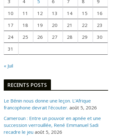
E
3
4
5
6
7
8
9
F
10
11
12
13
14
15
16
O
I
17
18
19
20
21
22
23
S
24
25
26
27
28
29
30
31
« Juil
RECENTS POSTS
Le Bénin nous donne une leçon. L’Afrique
francophone devrait l’écouter.
août 5, 2026
Cameroun : Entre un pouvoir en apnée et une
succession verrouillée, René Emmanuel Sadi
recadre le jeu
août 5, 2026