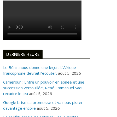
DERNIERE HEURE
Le Bénin nous donne une leçon. L’Afrique
francophone devrait l’écouter.
août 5, 2026
Cameroun : Entre un pouvoir en apnée et une
succession verrouillée, René Emmanuel Sadi
recadre le jeu
août 5, 2026
Google brise sa promesse et va nous pister
davantage encore
août 5, 2026