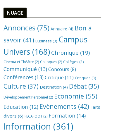
NUAGE
Annonces
(75)
Bon à
Annuaire
(4)
Campus
savoir
(41)
Business
(3)
Univers
(168)
Chronique
(19)
Collèges
(3)
Cinéma et Théâtre
(2)
Colloques
(2)
Communiqué
(13)
Concours
(8)
Conférences
(13)
Critique
(11)
Critiques
(3)
Culture
(37)
Débat
(35)
Destination
(4)
Economie
(55)
Développement Personnel
(2)
Evènements
(42)
Education
(12)
Faits
Formation
(14)
divers
(6)
FECAFOOT
(2)
Information
(361)