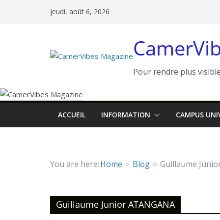
Passer
jeudi, août 6, 2026
au
contenu
CamerVib
Pour rendre plus visible
ACCUEIL
INFORMATION
CAMPUS UNI
You are here:
Home
Blog
Guillaume Juni
Guillaume Junior ATANGANA