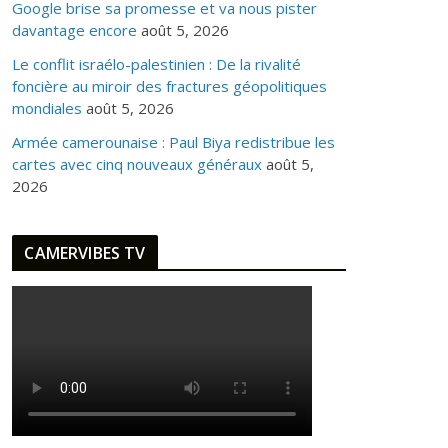
Google brise sa promesse et va nous pister
davantage encore
août 5, 2026
Le conflit israélo-palestinien : De la rivalité
foncière au miroir des fractures géopolitiques
mondiales
août 5, 2026
Armée camerounaise : Paul Biya redistribue les
cartes avec cinq nouveaux généraux
août 5,
2026
CAMERVIBES TV