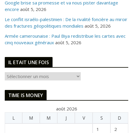
Google brise sa promesse et va nous pister davantage
encore
août 5, 2026
Le conflit israélo-palestinien : De la rivalité foncière au miroir
des fractures géopolitiques mondiales
août 5, 2026
Armée camerounaise : Paul Biya redistribue les cartes avec
cinq nouveaux généraux
août 5, 2026
IL ETAIT UNE FOIS
I
L
E
TIME IS MONEY
T
A
août 2026
I
L
M
M
J
V
S
D
T
U
1
2
N