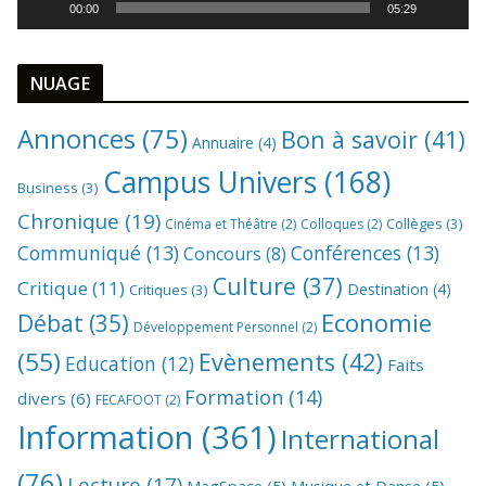
00:00
05:29
d
é
o
NUAGE
Annonces
(75)
Bon à savoir
(41)
Annuaire
(4)
Campus Univers
(168)
Business
(3)
Chronique
(19)
Collèges
(3)
Cinéma et Théâtre
(2)
Colloques
(2)
Communiqué
(13)
Conférences
(13)
Concours
(8)
Culture
(37)
Critique
(11)
Destination
(4)
Critiques
(3)
Economie
Débat
(35)
Développement Personnel
(2)
(55)
Evènements
(42)
Education
(12)
Faits
Formation
(14)
divers
(6)
FECAFOOT
(2)
Information
(361)
International
(76)
Lecture
(17)
MagSpace
(5)
Musique et Danse
(5)