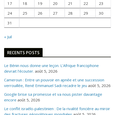
I
17
18
19
20
21
22
23
S
24
25
26
27
28
29
30
31
« Juil
RECENTS POSTS
Le Bénin nous donne une leçon. L’Afrique francophone
devrait l’écouter.
août 5, 2026
Cameroun : Entre un pouvoir en apnée et une succession
verrouillée, René Emmanuel Sadi recadre le jeu
août 5, 2026
Google brise sa promesse et va nous pister davantage
encore
août 5, 2026
Le conflit israélo-palestinien : De la rivalité foncière au miroir
des fractures géopolitiques mondiales
août 5, 2026