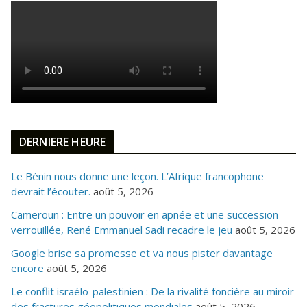
DERNIERE HEURE
Le Bénin nous donne une leçon. L’Afrique francophone
devrait l’écouter.
août 5, 2026
Cameroun : Entre un pouvoir en apnée et une succession
verrouillée, René Emmanuel Sadi recadre le jeu
août 5, 2026
Google brise sa promesse et va nous pister davantage
encore
août 5, 2026
Le conflit israélo-palestinien : De la rivalité foncière au miroir
des fractures géopolitiques mondiales
août 5, 2026