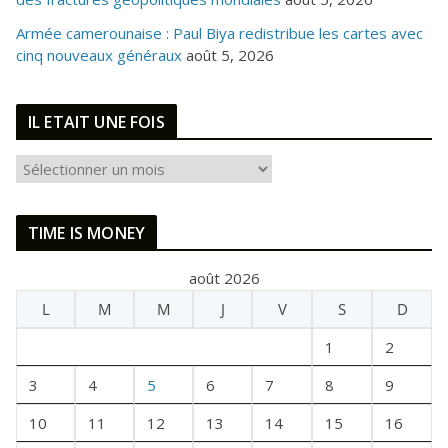
Armée camerounaise : Paul Biya redistribue les cartes avec
cinq nouveaux généraux
août 5, 2026
IL ETAIT UNE FOIS
I
L
E
TIME IS MONEY
T
A
août 2026
I
L
M
M
J
V
S
D
T
U
1
2
N
E
3
4
5
6
7
8
9
F
10
11
12
13
14
15
16
O