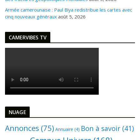
Armée camerounaise : Paul Biya redistribue les cartes avec
cinq nouveaux généraux
août 5, 2026
CAMERVIBES TV
NUAGE
Annonces
(75)
Bon à savoir
(41)
Annuaire
(4)