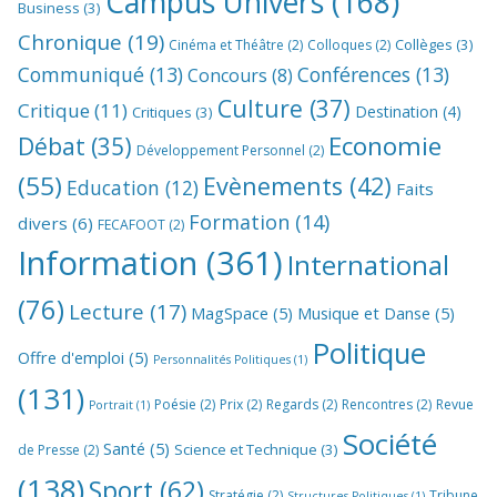
Campus Univers
(168)
Business
(3)
Chronique
(19)
Collèges
(3)
Cinéma et Théâtre
(2)
Colloques
(2)
Communiqué
(13)
Conférences
(13)
Concours
(8)
Culture
(37)
Critique
(11)
Destination
(4)
Critiques
(3)
Economie
Débat
(35)
Développement Personnel
(2)
(55)
Evènements
(42)
Education
(12)
Faits
Formation
(14)
divers
(6)
FECAFOOT
(2)
Information
(361)
International
(76)
Lecture
(17)
MagSpace
(5)
Musique et Danse
(5)
Politique
Offre d'emploi
(5)
Personnalités Politiques
(1)
(131)
Poésie
(2)
Prix
(2)
Regards
(2)
Rencontres
(2)
Revue
Portrait
(1)
Société
Santé
(5)
Science et Technique
(3)
de Presse
(2)
(138)
Sport
(62)
Stratégie
(2)
Tribune
Structures Politiques
(1)