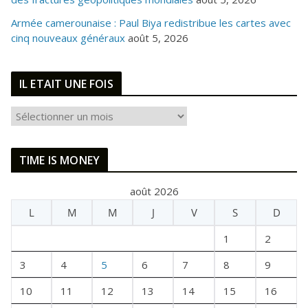
Armée camerounaise : Paul Biya redistribue les cartes avec
cinq nouveaux généraux
août 5, 2026
IL ETAIT UNE FOIS
I
L
E
TIME IS MONEY
T
A
août 2026
I
L
M
M
J
V
S
D
T
U
1
2
N
E
3
4
5
6
7
8
9
F
10
11
12
13
14
15
16
O