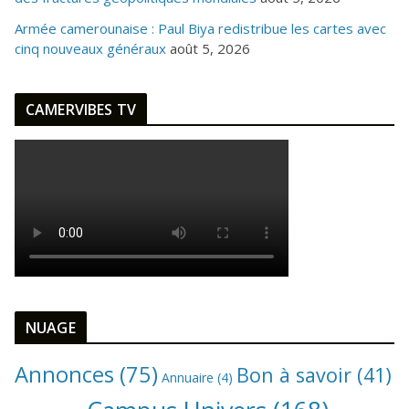
Armée camerounaise : Paul Biya redistribue les cartes avec
cinq nouveaux généraux
août 5, 2026
CAMERVIBES TV
NUAGE
Annonces
(75)
Bon à savoir
(41)
Annuaire
(4)