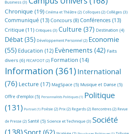
Campus Univers
(168)
Business
(3)
Chronique
(19)
Collèges
(3)
Cinéma et Théâtre
(2)
Colloques
(2)
Communiqué
(13)
Conférences
(13)
Concours
(8)
Culture
(37)
Critique
(11)
Destination
(4)
Critiques
(3)
Economie
Débat
(35)
Développement Personnel
(2)
(55)
Evènements
(42)
Education
(12)
Faits
Formation
(14)
divers
(6)
FECAFOOT
(2)
Information
(361)
International
(76)
Lecture
(17)
MagSpace
(5)
Musique et Danse
(5)
Politique
Offre d'emploi
(5)
Personnalités Politiques
(1)
(131)
Poésie
(2)
Prix
(2)
Regards
(2)
Rencontres
(2)
Revue
Portrait
(1)
Société
Santé
(5)
Science et Technique
(3)
de Presse
(2)
(138)
Sport
(62)
Stratégie
(2)
Tribune
Structures Politiques
(1)