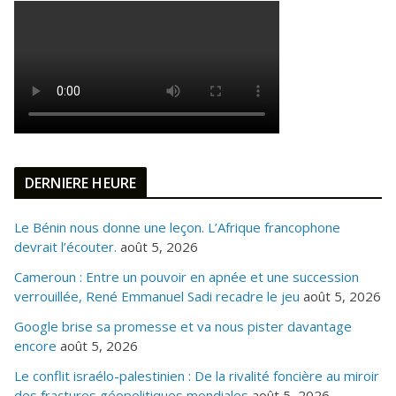
DERNIERE HEURE
Le Bénin nous donne une leçon. L’Afrique francophone
devrait l’écouter.
août 5, 2026
Cameroun : Entre un pouvoir en apnée et une succession
verrouillée, René Emmanuel Sadi recadre le jeu
août 5, 2026
Google brise sa promesse et va nous pister davantage
encore
août 5, 2026
Le conflit israélo-palestinien : De la rivalité foncière au miroir
des fractures géopolitiques mondiales
août 5, 2026