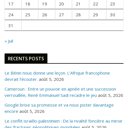
I
17
18
19
20
21
22
23
S
24
25
26
27
28
29
30
31
« Juil
RECENTS POSTS
Le Bénin nous donne une leçon. L’Afrique francophone
devrait l’écouter.
août 5, 2026
Cameroun : Entre un pouvoir en apnée et une succession
verrouillée, René Emmanuel Sadi recadre le jeu
août 5, 2026
Google brise sa promesse et va nous pister davantage
encore
août 5, 2026
Le conflit israélo-palestinien : De la rivalité foncière au miroir
des fractures géopolitiques mondiales
août 5, 2026