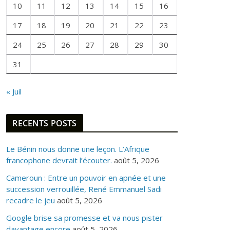
10
11
12
13
14
15
16
O
I
17
18
19
20
21
22
23
S
24
25
26
27
28
29
30
31
« Juil
RECENTS POSTS
Le Bénin nous donne une leçon. L’Afrique
francophone devrait l’écouter.
août 5, 2026
Cameroun : Entre un pouvoir en apnée et une
succession verrouillée, René Emmanuel Sadi
recadre le jeu
août 5, 2026
Google brise sa promesse et va nous pister
davantage encore
août 5, 2026