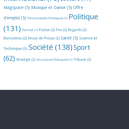
MagSpace
(5)
Musique et Danse
(5)
Offre
Politique
d'emploi
(5)
Personnalités Politiques
(1)
(131)
Poésie
(2)
Prix
(2)
Regards
(2)
Portrait
(1)
Santé
(5)
Science et
Rencontres
(2)
Revue de Presse
(2)
Société
(138)
Sport
Technique
(3)
(62)
Stratégie
(2)
Tribune
(2)
Structures Politiques
(1)