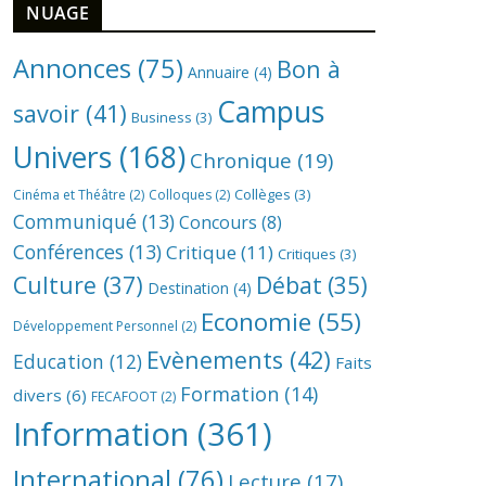
NUAGE
Annonces
(75)
Bon à
Annuaire
(4)
Campus
savoir
(41)
Business
(3)
Univers
(168)
Chronique
(19)
Collèges
(3)
Cinéma et Théâtre
(2)
Colloques
(2)
Communiqué
(13)
Concours
(8)
Conférences
(13)
Critique
(11)
Critiques
(3)
Culture
(37)
Débat
(35)
Destination
(4)
Economie
(55)
Développement Personnel
(2)
Evènements
(42)
Education
(12)
Faits
Formation
(14)
divers
(6)
FECAFOOT
(2)
Information
(361)
International
(76)
Lecture
(17)