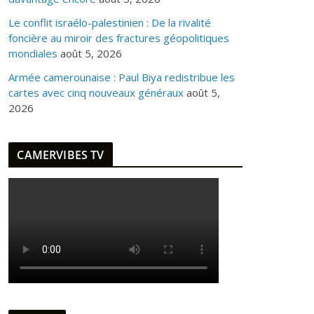
Le conflit israélo-palestinien : De la rivalité
foncière au miroir des fractures géopolitiques
mondiales
août 5, 2026
Armée camerounaise : Paul Biya redistribue les
cartes avec cinq nouveaux généraux
août 5,
2026
CAMERVIBES TV