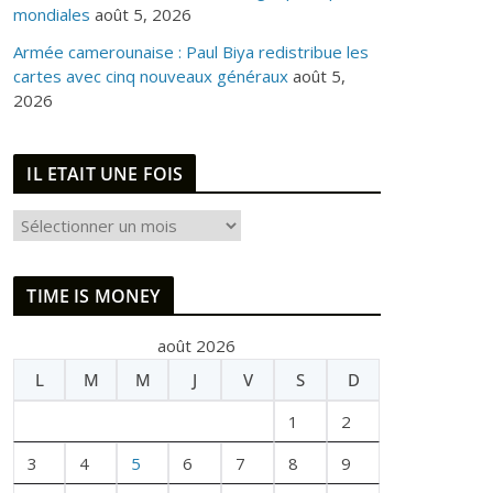
mondiales
août 5, 2026
Armée camerounaise : Paul Biya redistribue les
cartes avec cinq nouveaux généraux
août 5,
2026
IL ETAIT UNE FOIS
I
L
E
TIME IS MONEY
T
A
août 2026
I
L
M
M
J
V
S
D
T
U
1
2
N
E
3
4
5
6
7
8
9
F