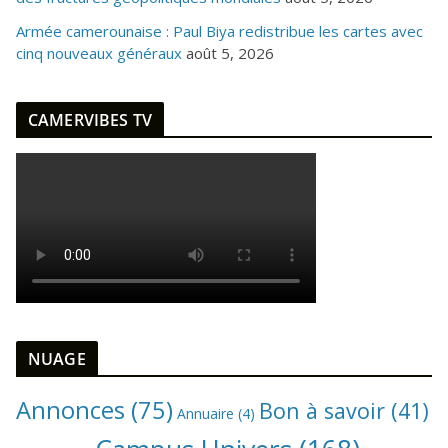
Armée camerounaise : Paul Biya redistribue les cartes avec
cinq nouveaux généraux
août 5, 2026
CAMERVIBES TV
NUAGE
Annonces
(75)
Bon à savoir
(41)
Annuaire
(4)