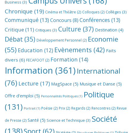
Campus Univers
(168)
Business
(3)
Chronique
(19)
Collèges
(3)
Cinéma et Théâtre
(2)
Colloques
(2)
Communiqué
(13)
Conférences
(13)
Concours
(8)
Culture
(37)
Critique
(11)
Destination
(4)
Critiques
(3)
Economie
Débat
(35)
Développement Personnel
(2)
(55)
Evènements
(42)
Education
(12)
Faits
Formation
(14)
divers
(6)
FECAFOOT
(2)
Information
(361)
International
(76)
Lecture
(17)
MagSpace
(5)
Musique et Danse
(5)
Politique
Offre d'emploi
(5)
Personnalités Politiques
(1)
(131)
Poésie
(2)
Prix
(2)
Regards
(2)
Rencontres
(2)
Revue
Portrait
(1)
Société
Santé
(5)
Science et Technique
(3)
de Presse
(2)
(138)
Sport
(62)
Stratégie
(2)
Tribune
Structures Politiques
(1)