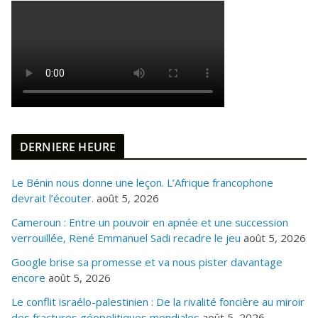
DERNIERE HEURE
Le Bénin nous donne une leçon. L’Afrique francophone
devrait l’écouter.
août 5, 2026
Cameroun : Entre un pouvoir en apnée et une succession
verrouillée, René Emmanuel Sadi recadre le jeu
août 5, 2026
Google brise sa promesse et va nous pister davantage
encore
août 5, 2026
Le conflit israélo-palestinien : De la rivalité foncière au miroir
des fractures géopolitiques mondiales
août 5, 2026