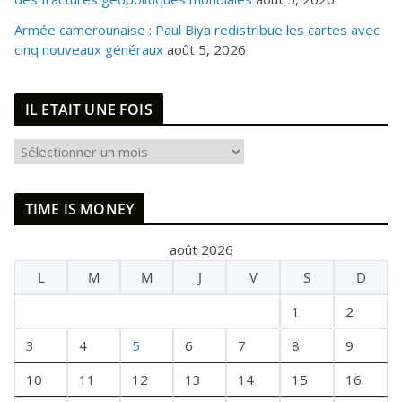
Armée camerounaise : Paul Biya redistribue les cartes avec
cinq nouveaux généraux
août 5, 2026
IL ETAIT UNE FOIS
I
L
E
TIME IS MONEY
T
A
août 2026
I
L
M
M
J
V
S
D
T
U
1
2
N
E
3
4
5
6
7
8
9
F
10
11
12
13
14
15
16
O