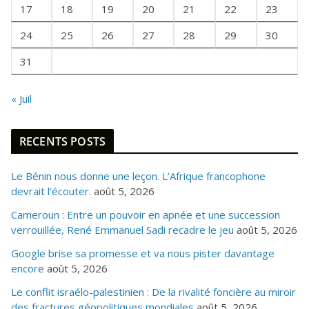
I
17
18
19
20
21
22
23
S
24
25
26
27
28
29
30
31
« Juil
RECENTS POSTS
Le Bénin nous donne une leçon. L’Afrique francophone
devrait l’écouter.
août 5, 2026
Cameroun : Entre un pouvoir en apnée et une succession
verrouillée, René Emmanuel Sadi recadre le jeu
août 5, 2026
Google brise sa promesse et va nous pister davantage
encore
août 5, 2026
Le conflit israélo-palestinien : De la rivalité foncière au miroir
des fractures géopolitiques mondiales
août 5, 2026