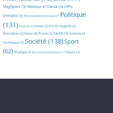
MagSpace
(5)
Musique et Danse
(5)
Offre
Politique
d'emploi
(5)
Personnalités Politiques
(1)
(131)
Poésie
(2)
Prix
(2)
Regards
(2)
Portrait
(1)
Santé
(5)
Science et
Rencontres
(2)
Revue de Presse
(2)
Société
(138)
Sport
Technique
(3)
(62)
Stratégie
(2)
Tribune
(2)
Structures Politiques
(1)