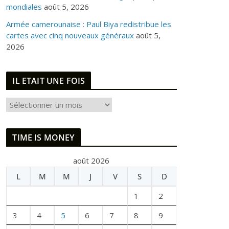
mondiales
août 5, 2026
Armée camerounaise : Paul Biya redistribue les
cartes avec cinq nouveaux généraux
août 5,
2026
IL ETAIT UNE FOIS
I
L
E
TIME IS MONEY
T
A
août 2026
I
L
M
M
J
V
S
D
T
U
1
2
N
E
3
4
5
6
7
8
9
F