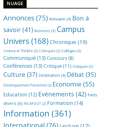
NUAGE
Annonces
(75)
Bon à
Annuaire
(4)
Campus
savoir
(41)
Business
(3)
Univers
(168)
Chronique
(19)
Collèges
(3)
Cinéma et Théâtre
(2)
Colloques
(2)
Communiqué
(13)
Concours
(8)
Conférences
(13)
Critique
(11)
Critiques
(3)
Culture
(37)
Débat
(35)
Destination
(4)
Economie
(55)
Développement Personnel
(2)
Evènements
(42)
Education
(12)
Faits
Formation
(14)
divers
(6)
FECAFOOT
(2)
Information
(361)
International
(76)
Lecture
(17)