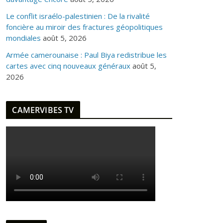
Le conflit israélo-palestinien : De la rivalité
foncière au miroir des fractures géopolitiques
mondiales
août 5, 2026
Armée camerounaise : Paul Biya redistribue les
cartes avec cinq nouveaux généraux
août 5,
2026
CAMERVIBES TV