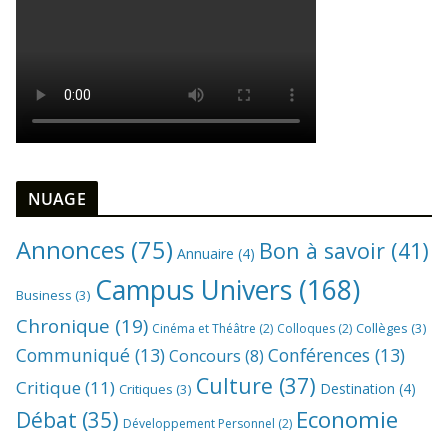
NUAGE
Annonces
(75)
Bon à savoir
(41)
Annuaire
(4)
Campus Univers
(168)
Business
(3)
Chronique
(19)
Collèges
(3)
Cinéma et Théâtre
(2)
Colloques
(2)
Communiqué
(13)
Conférences
(13)
Concours
(8)
Culture
(37)
Critique
(11)
Destination
(4)
Critiques
(3)
Economie
Débat
(35)
Développement Personnel
(2)