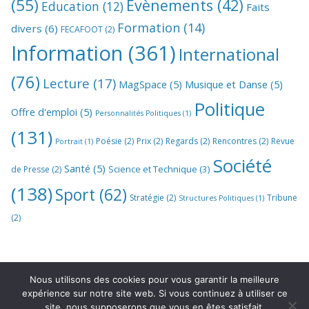
(55)
Evènements
(42)
Education
(12)
Faits
Formation
(14)
divers
(6)
FECAFOOT
(2)
Information
(361)
International
(76)
Lecture
(17)
MagSpace
(5)
Musique et Danse
(5)
Politique
Offre d'emploi
(5)
Personnalités Politiques
(1)
(131)
Poésie
(2)
Prix
(2)
Regards
(2)
Rencontres
(2)
Revue
Portrait
(1)
Société
Santé
(5)
Science et Technique
(3)
de Presse
(2)
(138)
Sport
(62)
Stratégie
(2)
Tribune
Structures Politiques
(1)
(2)
Nous utilisons des cookies pour vous garantir la meilleure
expérience sur notre site web. Si vous continuez à utiliser ce
site, nous supposerons que vous en êtes satisfait.