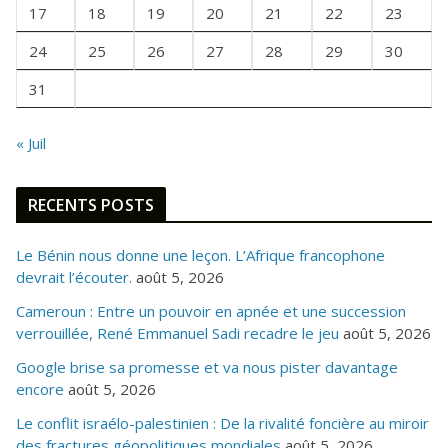
I
17
18
19
20
21
22
23
S
24
25
26
27
28
29
30
31
« Juil
RECENTS POSTS
Le Bénin nous donne une leçon. L’Afrique francophone
devrait l’écouter.
août 5, 2026
Cameroun : Entre un pouvoir en apnée et une succession
verrouillée, René Emmanuel Sadi recadre le jeu
août 5, 2026
Google brise sa promesse et va nous pister davantage
encore
août 5, 2026
Le conflit israélo-palestinien : De la rivalité foncière au miroir
des fractures géopolitiques mondiales
août 5, 2026