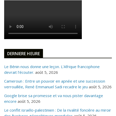
DERNIERE HEURE
Le Bénin nous donne une leçon. L’Afrique francophone
devrait l’écouter.
août 5, 2026
Cameroun : Entre un pouvoir en apnée et une succession
verrouillée, René Emmanuel Sadi recadre le jeu
août 5, 2026
Google brise sa promesse et va nous pister davantage
encore
août 5, 2026
Le conflit israélo-palestinien : De la rivalité foncière au miroir
des fractures géopolitiques mondiales
août 5, 2026