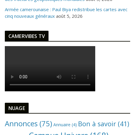
Armée camerounaise : Paul Biya redistribue les cartes avec
cinq nouveaux généraux
août 5, 2026
CAMERVIBES TV
NUAGE
Annonces
(75)
Bon à savoir
(41)
Annuaire
(4)