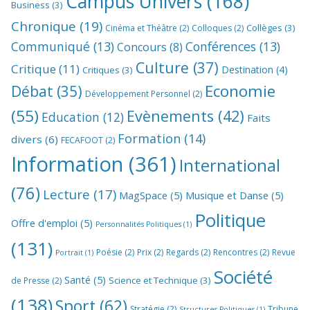
Campus Univers
(168)
Business
(3)
Chronique
(19)
Collèges
(3)
Cinéma et Théâtre
(2)
Colloques
(2)
Communiqué
(13)
Conférences
(13)
Concours
(8)
Culture
(37)
Critique
(11)
Destination
(4)
Critiques
(3)
Economie
Débat
(35)
Développement Personnel
(2)
(55)
Evènements
(42)
Education
(12)
Faits
Formation
(14)
divers
(6)
FECAFOOT
(2)
Information
(361)
International
(76)
Lecture
(17)
MagSpace
(5)
Musique et Danse
(5)
Politique
Offre d'emploi
(5)
Personnalités Politiques
(1)
(131)
Poésie
(2)
Prix
(2)
Regards
(2)
Rencontres
(2)
Revue
Portrait
(1)
Société
Santé
(5)
Science et Technique
(3)
de Presse
(2)
(138)
Sport
(62)
Stratégie
(2)
Tribune
Structures Politiques
(1)