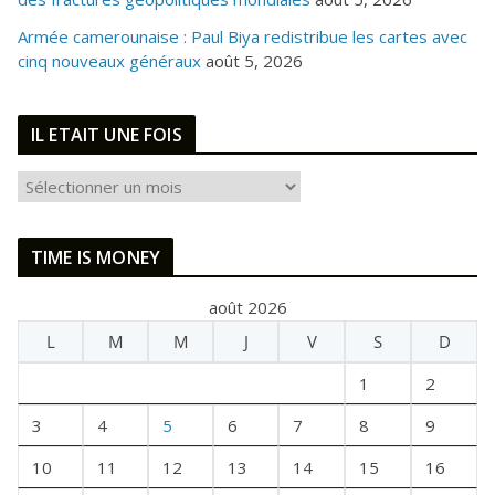
Armée camerounaise : Paul Biya redistribue les cartes avec
cinq nouveaux généraux
août 5, 2026
IL ETAIT UNE FOIS
I
L
E
TIME IS MONEY
T
A
août 2026
I
L
M
M
J
V
S
D
T
U
1
2
N
E
3
4
5
6
7
8
9
F
10
11
12
13
14
15
16
O