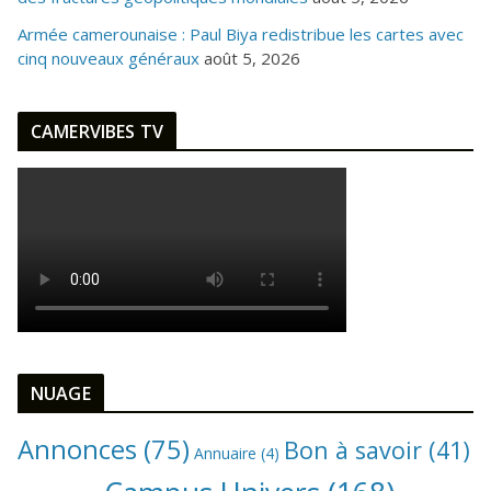
Armée camerounaise : Paul Biya redistribue les cartes avec
cinq nouveaux généraux
août 5, 2026
CAMERVIBES TV
NUAGE
Annonces
(75)
Bon à savoir
(41)
Annuaire
(4)