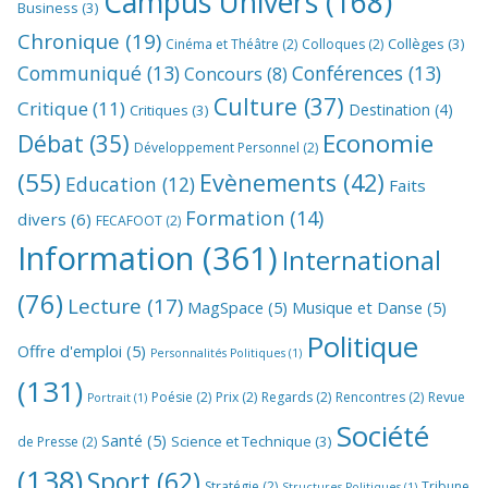
Campus Univers
(168)
Business
(3)
Chronique
(19)
Collèges
(3)
Cinéma et Théâtre
(2)
Colloques
(2)
Communiqué
(13)
Conférences
(13)
Concours
(8)
Culture
(37)
Critique
(11)
Destination
(4)
Critiques
(3)
Economie
Débat
(35)
Développement Personnel
(2)
(55)
Evènements
(42)
Education
(12)
Faits
Formation
(14)
divers
(6)
FECAFOOT
(2)
Information
(361)
International
(76)
Lecture
(17)
MagSpace
(5)
Musique et Danse
(5)
Politique
Offre d'emploi
(5)
Personnalités Politiques
(1)
(131)
Poésie
(2)
Prix
(2)
Regards
(2)
Rencontres
(2)
Revue
Portrait
(1)
Société
Santé
(5)
Science et Technique
(3)
de Presse
(2)
(138)
Sport
(62)
Stratégie
(2)
Tribune
Structures Politiques
(1)