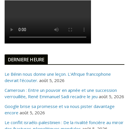
DERNIERE HEURE
Le Bénin nous donne une leçon. L’Afrique francophone
devrait l’écouter.
août 5, 2026
Cameroun : Entre un pouvoir en apnée et une succession
verrouillée, René Emmanuel Sadi recadre le jeu
août 5, 2026
Google brise sa promesse et va nous pister davantage
encore
août 5, 2026
Le conflit israélo-palestinien : De la rivalité foncière au miroir
des fractures géopolitiques mondiales
août 5, 2026