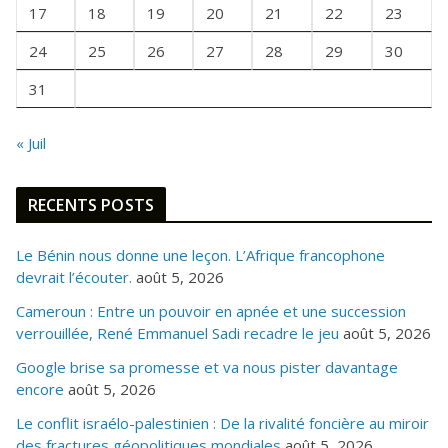
I
17
18
19
20
21
22
23
S
24
25
26
27
28
29
30
31
« Juil
RECENTS POSTS
Le Bénin nous donne une leçon. L’Afrique francophone
devrait l’écouter.
août 5, 2026
Cameroun : Entre un pouvoir en apnée et une succession
verrouillée, René Emmanuel Sadi recadre le jeu
août 5, 2026
Google brise sa promesse et va nous pister davantage
encore
août 5, 2026
Le conflit israélo-palestinien : De la rivalité foncière au miroir
des fractures géopolitiques mondiales
août 5, 2026