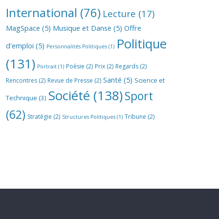
International
(76)
Lecture
(17)
MagSpace
(5)
Musique et Danse
(5)
Offre
Politique
d'emploi
(5)
Personnalités Politiques
(1)
(131)
Poésie
(2)
Prix
(2)
Regards
(2)
Portrait
(1)
Santé
(5)
Science et
Rencontres
(2)
Revue de Presse
(2)
Société
(138)
Sport
Technique
(3)
(62)
Stratégie
(2)
Tribune
(2)
Structures Politiques
(1)