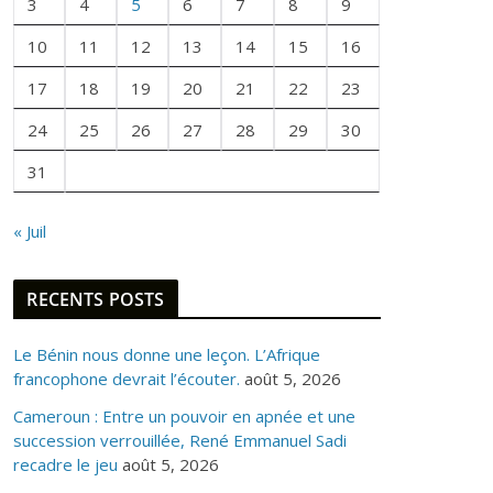
E
3
4
5
6
7
8
9
F
10
11
12
13
14
15
16
O
I
17
18
19
20
21
22
23
S
24
25
26
27
28
29
30
31
« Juil
RECENTS POSTS
Le Bénin nous donne une leçon. L’Afrique
francophone devrait l’écouter.
août 5, 2026
Cameroun : Entre un pouvoir en apnée et une
succession verrouillée, René Emmanuel Sadi
recadre le jeu
août 5, 2026