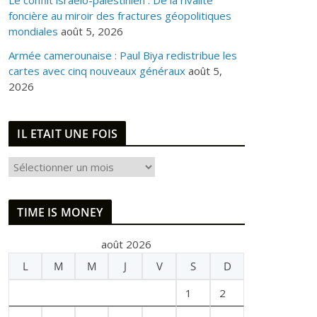
Le conflit israélo-palestinien : De la rivalité
foncière au miroir des fractures géopolitiques
mondiales
août 5, 2026
Armée camerounaise : Paul Biya redistribue les
cartes avec cinq nouveaux généraux
août 5,
2026
IL ETAIT UNE FOIS
I
L
E
TIME IS MONEY
T
A
août 2026
I
L
M
M
J
V
S
D
T
U
1
2
N