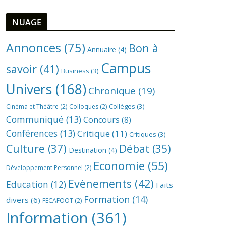
NUAGE
Annonces
(75)
Bon à
Annuaire
(4)
Campus
savoir
(41)
Business
(3)
Univers
(168)
Chronique
(19)
Collèges
(3)
Cinéma et Théâtre
(2)
Colloques
(2)
Communiqué
(13)
Concours
(8)
Conférences
(13)
Critique
(11)
Critiques
(3)
Culture
(37)
Débat
(35)
Destination
(4)
Economie
(55)
Développement Personnel
(2)
Evènements
(42)
Education
(12)
Faits
Formation
(14)
divers
(6)
FECAFOOT
(2)
Information
(361)