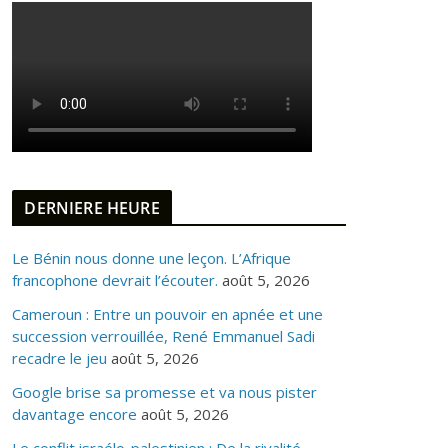
DERNIERE HEURE
Le Bénin nous donne une leçon. L’Afrique
francophone devrait l’écouter.
août 5, 2026
Cameroun : Entre un pouvoir en apnée et une
succession verrouillée, René Emmanuel Sadi
recadre le jeu
août 5, 2026
Google brise sa promesse et va nous pister
davantage encore
août 5, 2026