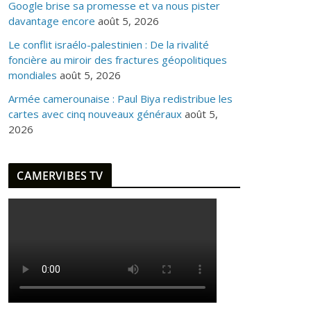
Google brise sa promesse et va nous pister
davantage encore
août 5, 2026
Le conflit israélo-palestinien : De la rivalité
foncière au miroir des fractures géopolitiques
mondiales
août 5, 2026
Armée camerounaise : Paul Biya redistribue les
cartes avec cinq nouveaux généraux
août 5,
2026
CAMERVIBES TV