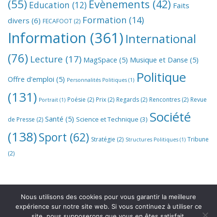
(55)
Evènements
(42)
Education
(12)
Faits
Formation
(14)
divers
(6)
FECAFOOT
(2)
Information
(361)
International
(76)
Lecture
(17)
MagSpace
(5)
Musique et Danse
(5)
Politique
Offre d'emploi
(5)
Personnalités Politiques
(1)
(131)
Poésie
(2)
Prix
(2)
Regards
(2)
Rencontres
(2)
Revue
Portrait
(1)
Société
Santé
(5)
Science et Technique
(3)
de Presse
(2)
(138)
Sport
(62)
Stratégie
(2)
Tribune
Structures Politiques
(1)
(2)
Nous utilisons des cookies pour vous garantir la meilleure
expérience sur notre site web. Si vous continuez à utiliser ce
site, nous supposerons que vous en êtes satisfait.