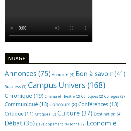
NUAGE
Annonces
(75)
Bon à savoir
(41)
Annuaire
(4)
Campus Univers
(168)
Business
(3)
Chronique
(19)
Collèges
(3)
Cinéma et Théâtre
(2)
Colloques
(2)
Communiqué
(13)
Conférences
(13)
Concours
(8)
Culture
(37)
Critique
(11)
Destination
(4)
Critiques
(3)
Economie
Débat
(35)
Développement Personnel
(2)