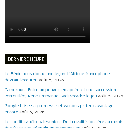
DERNIERE HEURE
Le Bénin nous donne une leçon. L’Afrique francophone
devrait l’écouter.
août 5, 2026
Cameroun : Entre un pouvoir en apnée et une succession
verrouillée, René Emmanuel Sadi recadre le jeu
août 5, 2026
Google brise sa promesse et va nous pister davantage
encore
août 5, 2026
Le conflit israélo-palestinien : De la rivalité foncière au miroir
des fractures géopolitiques mondiales
août 5, 2026