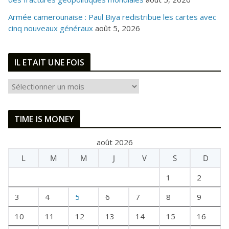
Armée camerounaise : Paul Biya redistribue les cartes avec
cinq nouveaux généraux
août 5, 2026
IL ETAIT UNE FOIS
I
L
E
TIME IS MONEY
T
A
août 2026
I
L
M
M
J
V
S
D
T
U
1
2
N
E
3
4
5
6
7
8
9
F
10
11
12
13
14
15
16
O