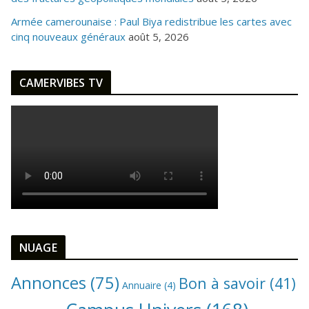
Armée camerounaise : Paul Biya redistribue les cartes avec
cinq nouveaux généraux
août 5, 2026
CAMERVIBES TV
NUAGE
Annonces
(75)
Bon à savoir
(41)
Annuaire
(4)