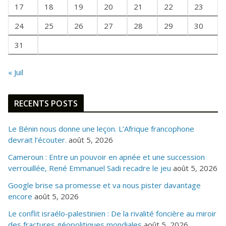
I
17
18
19
20
21
22
23
S
24
25
26
27
28
29
30
31
« Juil
RECENTS POSTS
Le Bénin nous donne une leçon. L’Afrique francophone
devrait l’écouter.
août 5, 2026
Cameroun : Entre un pouvoir en apnée et une succession
verrouillée, René Emmanuel Sadi recadre le jeu
août 5, 2026
Google brise sa promesse et va nous pister davantage
encore
août 5, 2026
Le conflit israélo-palestinien : De la rivalité foncière au miroir
des fractures géopolitiques mondiales
août 5, 2026