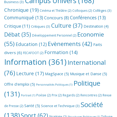
Campus Univers
(168)
Business
(3)
Chronique
(19)
Collèges
(3)
Cinéma et Théâtre
(2)
Colloques
(2)
Communiqué
(13)
Conférences
(13)
Concours
(8)
Culture
(37)
Critique
(11)
Destination
(4)
Critiques
(3)
Economie
Débat
(35)
Développement Personnel
(2)
(55)
Evènements
(42)
Education
(12)
Faits
Formation
(14)
divers
(6)
FECAFOOT
(2)
Information
(361)
International
(76)
Lecture
(17)
MagSpace
(5)
Musique et Danse
(5)
Politique
Offre d'emploi
(5)
Personnalités Politiques
(1)
(131)
Poésie
(2)
Prix
(2)
Regards
(2)
Rencontres
(2)
Revue
Portrait
(1)
Société
Santé
(5)
Science et Technique
(3)
de Presse
(2)
(138)
Sport
(62)
Stratégie
(2)
Tribune
Structures Politiques
(1)