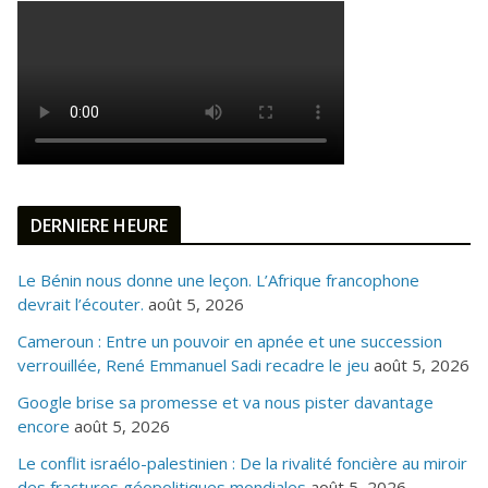
DERNIERE HEURE
Le Bénin nous donne une leçon. L’Afrique francophone
devrait l’écouter.
août 5, 2026
Cameroun : Entre un pouvoir en apnée et une succession
verrouillée, René Emmanuel Sadi recadre le jeu
août 5, 2026
Google brise sa promesse et va nous pister davantage
encore
août 5, 2026
Le conflit israélo-palestinien : De la rivalité foncière au miroir
des fractures géopolitiques mondiales
août 5, 2026