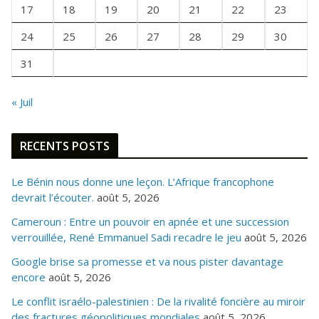
I
17
18
19
20
21
22
23
S
24
25
26
27
28
29
30
31
« Juil
RECENTS POSTS
Le Bénin nous donne une leçon. L’Afrique francophone
devrait l’écouter.
août 5, 2026
Cameroun : Entre un pouvoir en apnée et une succession
verrouillée, René Emmanuel Sadi recadre le jeu
août 5, 2026
Google brise sa promesse et va nous pister davantage
encore
août 5, 2026
Le conflit israélo-palestinien : De la rivalité foncière au miroir
des fractures géopolitiques mondiales
août 5, 2026