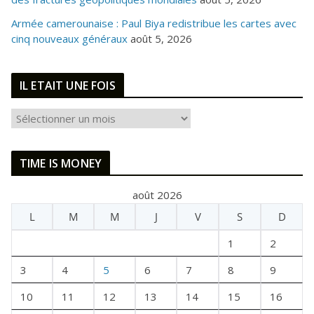
Armée camerounaise : Paul Biya redistribue les cartes avec
cinq nouveaux généraux
août 5, 2026
IL ETAIT UNE FOIS
I
L
E
TIME IS MONEY
T
A
août 2026
I
L
M
M
J
V
S
D
T
U
1
2
N
E
3
4
5
6
7
8
9
F
10
11
12
13
14
15
16
O