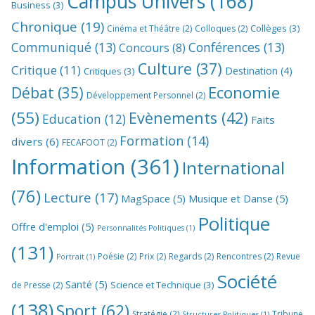
Campus Univers
(168)
Business
(3)
Chronique
(19)
Collèges
(3)
Cinéma et Théâtre
(2)
Colloques
(2)
Communiqué
(13)
Conférences
(13)
Concours
(8)
Culture
(37)
Critique
(11)
Destination
(4)
Critiques
(3)
Economie
Débat
(35)
Développement Personnel
(2)
(55)
Evènements
(42)
Education
(12)
Faits
Formation
(14)
divers
(6)
FECAFOOT
(2)
Information
(361)
International
(76)
Lecture
(17)
MagSpace
(5)
Musique et Danse
(5)
Politique
Offre d'emploi
(5)
Personnalités Politiques
(1)
(131)
Poésie
(2)
Prix
(2)
Regards
(2)
Rencontres
(2)
Revue
Portrait
(1)
Société
Santé
(5)
Science et Technique
(3)
de Presse
(2)
(138)
Sport
(62)
Stratégie
(2)
Tribune
Structures Politiques
(1)