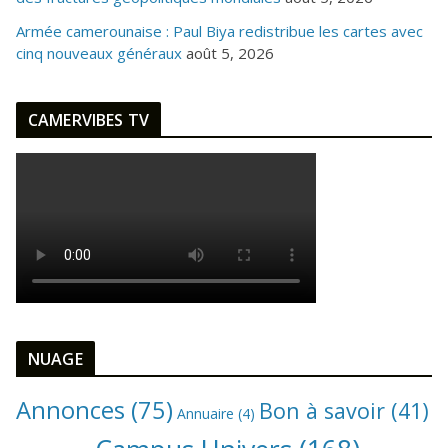
Armée camerounaise : Paul Biya redistribue les cartes avec
cinq nouveaux généraux
août 5, 2026
CAMERVIBES TV
NUAGE
Annonces
(75)
Bon à savoir
(41)
Annuaire
(4)