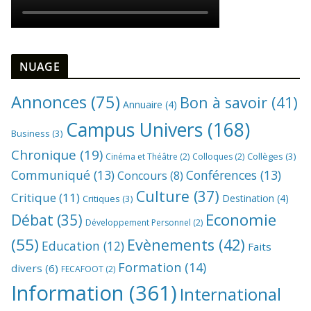
NUAGE
Annonces
(75)
Bon à savoir
(41)
Annuaire
(4)
Campus Univers
(168)
Business
(3)
Chronique
(19)
Collèges
(3)
Cinéma et Théâtre
(2)
Colloques
(2)
Communiqué
(13)
Conférences
(13)
Concours
(8)
Culture
(37)
Critique
(11)
Destination
(4)
Critiques
(3)
Economie
Débat
(35)
Développement Personnel
(2)
(55)
Evènements
(42)
Education
(12)
Faits
Formation
(14)
divers
(6)
FECAFOOT
(2)
Information
(361)
International