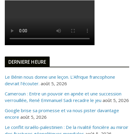
DERNIERE HEURE
Le Bénin nous donne une leçon. L’Afrique francophone
devrait l’écouter.
août 5, 2026
Cameroun : Entre un pouvoir en apnée et une succession
verrouillée, René Emmanuel Sadi recadre le jeu
août 5, 2026
Google brise sa promesse et va nous pister davantage
encore
août 5, 2026
Le conflit israélo-palestinien : De la rivalité foncière au miroir
des fractures géopolitiques mondiales
août 5, 2026