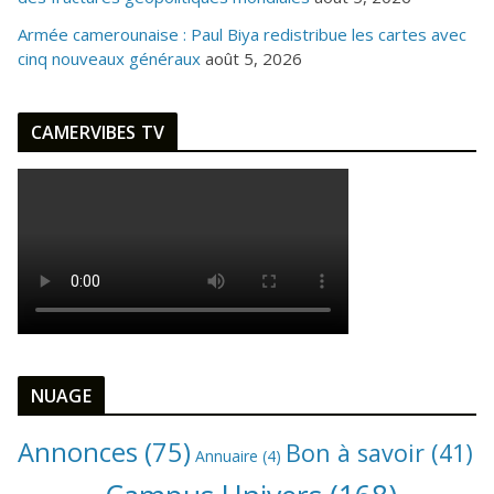
Armée camerounaise : Paul Biya redistribue les cartes avec
cinq nouveaux généraux
août 5, 2026
CAMERVIBES TV
NUAGE
Annonces
(75)
Bon à savoir
(41)
Annuaire
(4)