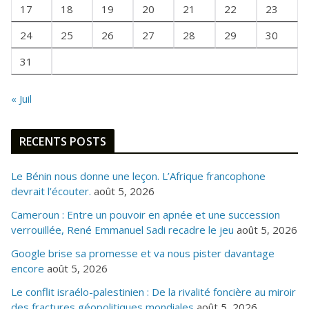
I
17
18
19
20
21
22
23
S
24
25
26
27
28
29
30
31
« Juil
RECENTS POSTS
Le Bénin nous donne une leçon. L’Afrique francophone
devrait l’écouter.
août 5, 2026
Cameroun : Entre un pouvoir en apnée et une succession
verrouillée, René Emmanuel Sadi recadre le jeu
août 5, 2026
Google brise sa promesse et va nous pister davantage
encore
août 5, 2026
Le conflit israélo-palestinien : De la rivalité foncière au miroir
des fractures géopolitiques mondiales
août 5, 2026