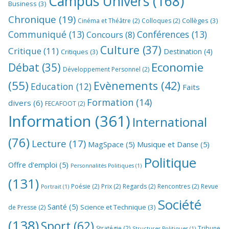
Campus Univers
(168)
Business
(3)
Chronique
(19)
Collèges
(3)
Cinéma et Théâtre
(2)
Colloques
(2)
Communiqué
(13)
Conférences
(13)
Concours
(8)
Culture
(37)
Critique
(11)
Destination
(4)
Critiques
(3)
Economie
Débat
(35)
Développement Personnel
(2)
(55)
Evènements
(42)
Education
(12)
Faits
Formation
(14)
divers
(6)
FECAFOOT
(2)
Information
(361)
International
(76)
Lecture
(17)
MagSpace
(5)
Musique et Danse
(5)
Politique
Offre d'emploi
(5)
Personnalités Politiques
(1)
(131)
Poésie
(2)
Prix
(2)
Regards
(2)
Rencontres
(2)
Revue
Portrait
(1)
Société
Santé
(5)
Science et Technique
(3)
de Presse
(2)
(138)
Sport
(62)
Stratégie
(2)
Tribune
Structures Politiques
(1)