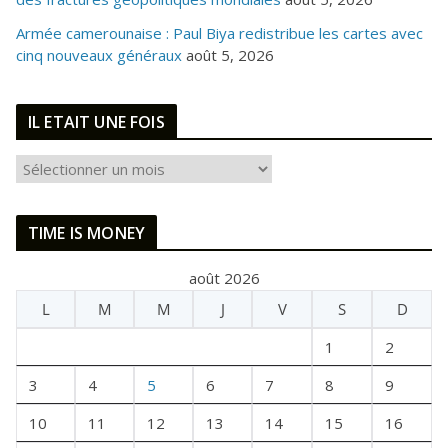
Armée camerounaise : Paul Biya redistribue les cartes avec
cinq nouveaux généraux
août 5, 2026
IL ETAIT UNE FOIS
I
L
E
TIME IS MONEY
T
A
août 2026
I
L
M
M
J
V
S
D
T
U
1
2
N
E
3
4
5
6
7
8
9
F
10
11
12
13
14
15
16
O