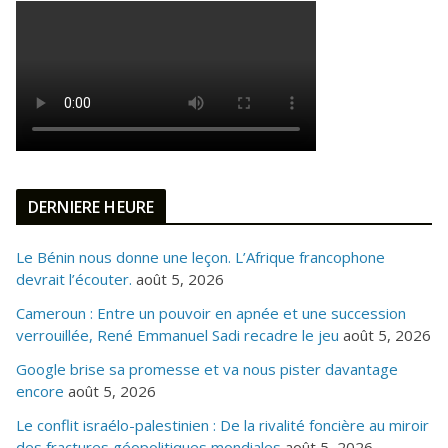
DERNIERE HEURE
Le Bénin nous donne une leçon. L’Afrique francophone
devrait l’écouter.
août 5, 2026
Cameroun : Entre un pouvoir en apnée et une succession
verrouillée, René Emmanuel Sadi recadre le jeu
août 5, 2026
Google brise sa promesse et va nous pister davantage
encore
août 5, 2026
Le conflit israélo-palestinien : De la rivalité foncière au miroir
des fractures géopolitiques mondiales
août 5, 2026