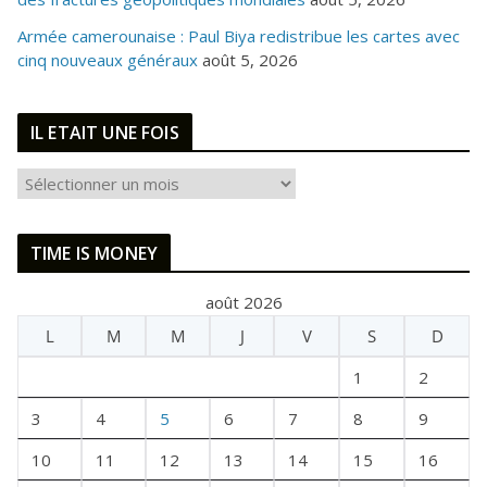
Armée camerounaise : Paul Biya redistribue les cartes avec
cinq nouveaux généraux
août 5, 2026
IL ETAIT UNE FOIS
I
L
E
TIME IS MONEY
T
A
août 2026
I
L
M
M
J
V
S
D
T
U
1
2
N
E
3
4
5
6
7
8
9
F
10
11
12
13
14
15
16
O