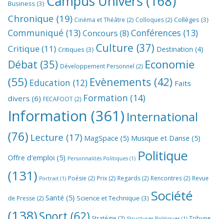
Campus Univers
(168)
Business
(3)
Chronique
(19)
Collèges
(3)
Cinéma et Théâtre
(2)
Colloques
(2)
Communiqué
(13)
Conférences
(13)
Concours
(8)
Culture
(37)
Critique
(11)
Destination
(4)
Critiques
(3)
Economie
Débat
(35)
Développement Personnel
(2)
(55)
Evènements
(42)
Education
(12)
Faits
Formation
(14)
divers
(6)
FECAFOOT
(2)
Information
(361)
International
(76)
Lecture
(17)
MagSpace
(5)
Musique et Danse
(5)
Politique
Offre d'emploi
(5)
Personnalités Politiques
(1)
(131)
Poésie
(2)
Prix
(2)
Regards
(2)
Rencontres
(2)
Revue
Portrait
(1)
Société
Santé
(5)
Science et Technique
(3)
de Presse
(2)
(138)
Sport
(62)
Stratégie
(2)
Tribune
Structures Politiques
(1)