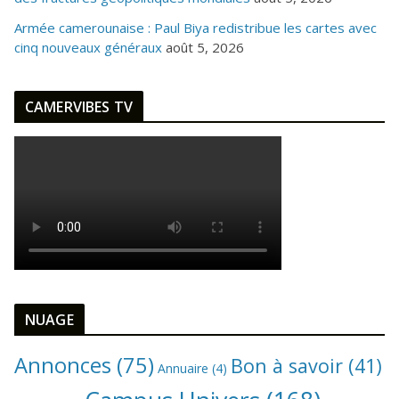
Armée camerounaise : Paul Biya redistribue les cartes avec
cinq nouveaux généraux
août 5, 2026
CAMERVIBES TV
NUAGE
Annonces
(75)
Bon à savoir
(41)
Annuaire
(4)