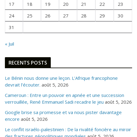
I
17
18
19
20
21
22
23
S
24
25
26
27
28
29
30
31
« Juil
RECENTS POSTS
Le Bénin nous donne une leçon. L’Afrique francophone
devrait l’écouter.
août 5, 2026
Cameroun : Entre un pouvoir en apnée et une succession
verrouillée, René Emmanuel Sadi recadre le jeu
août 5, 2026
Google brise sa promesse et va nous pister davantage
encore
août 5, 2026
Le conflit israélo-palestinien : De la rivalité foncière au miroir
des fractures géopolitiques mondiales
août 5, 2026