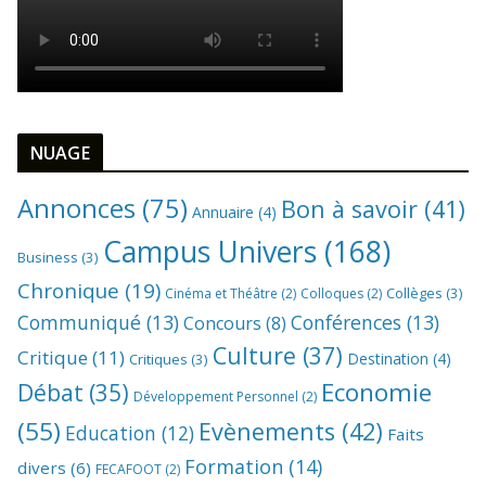
NUAGE
Annonces
(75)
Bon à savoir
(41)
Annuaire
(4)
Campus Univers
(168)
Business
(3)
Chronique
(19)
Collèges
(3)
Cinéma et Théâtre
(2)
Colloques
(2)
Communiqué
(13)
Conférences
(13)
Concours
(8)
Culture
(37)
Critique
(11)
Destination
(4)
Critiques
(3)
Economie
Débat
(35)
Développement Personnel
(2)
(55)
Evènements
(42)
Education
(12)
Faits
Formation
(14)
divers
(6)
FECAFOOT
(2)