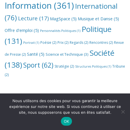
Information
(361)
International
(76)
Lecture
(17)
MagSpace
(5)
Musique et Danse
(5)
Politique
Offre d'emploi
(5)
Personnalités Politiques
(1)
(131)
Poésie
(2)
Prix
(2)
Regards
(2)
Rencontres
(2)
Revue
Portrait
(1)
Société
Santé
(5)
Science et Technique
(3)
de Presse
(2)
(138)
Sport
(62)
Stratégie
(2)
Tribune
Structures Politiques
(1)
(2)
Nous utilisons des cookies pour vous garantir la meilleure
expérience sur notre site web. Si vous continuez à utiliser ce
site, nous supposerons que vous en êtes satisfait.
OK