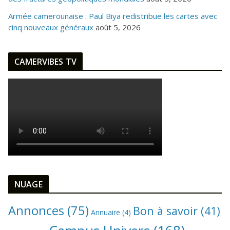
Armée camerounaise : Paul Biya redistribue les cartes avec
cinq nouveaux généraux
août 5, 2026
CAMERVIBES TV
NUAGE
Annonces
(75)
Bon à savoir
(41)
Annuaire
(4)