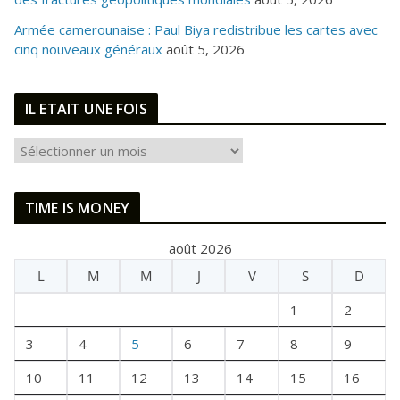
Armée camerounaise : Paul Biya redistribue les cartes avec
cinq nouveaux généraux
août 5, 2026
IL ETAIT UNE FOIS
I
L
E
TIME IS MONEY
T
A
août 2026
I
L
M
M
J
V
S
D
T
U
1
2
N
E
3
4
5
6
7
8
9
F
10
11
12
13
14
15
16
O