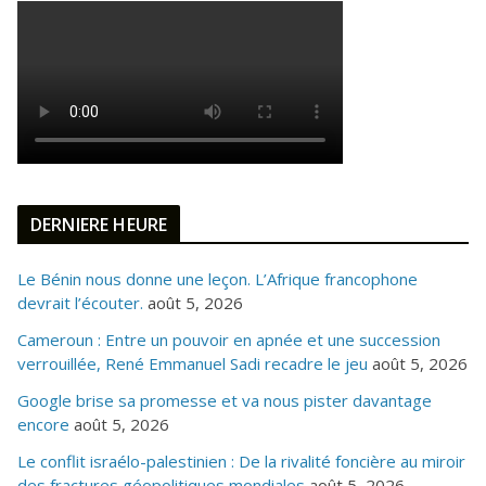
DERNIERE HEURE
Le Bénin nous donne une leçon. L’Afrique francophone
devrait l’écouter.
août 5, 2026
Cameroun : Entre un pouvoir en apnée et une succession
verrouillée, René Emmanuel Sadi recadre le jeu
août 5, 2026
Google brise sa promesse et va nous pister davantage
encore
août 5, 2026
Le conflit israélo-palestinien : De la rivalité foncière au miroir
des fractures géopolitiques mondiales
août 5, 2026