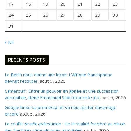
I
17
18
19
20
21
22
23
S
24
25
26
27
28
29
30
31
« Juil
RECENTS POSTS
Le Bénin nous donne une leçon. L’Afrique francophone
devrait l’écouter.
août 5, 2026
Cameroun : Entre un pouvoir en apnée et une succession
verrouillée, René Emmanuel Sadi recadre le jeu
août 5, 2026
Google brise sa promesse et va nous pister davantage
encore
août 5, 2026
Le conflit israélo-palestinien : De la rivalité foncière au miroir
des fractures géopolitiques mondiales
août 5, 2026