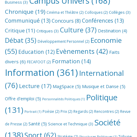
Campus Univers
(168)
Business
(3)
Chronique
(19)
Collèges
(3)
Cinéma et Théâtre
(2)
Colloques
(2)
Communiqué
(13)
Conférences
(13)
Concours
(8)
Culture
(37)
Critique
(11)
Destination
(4)
Critiques
(3)
Economie
Débat
(35)
Développement Personnel
(2)
(55)
Evènements
(42)
Education
(12)
Faits
Formation
(14)
divers
(6)
FECAFOOT
(2)
Information
(361)
International
(76)
Lecture
(17)
MagSpace
(5)
Musique et Danse
(5)
Politique
Offre d'emploi
(5)
Personnalités Politiques
(1)
(131)
Poésie
(2)
Prix
(2)
Regards
(2)
Rencontres
(2)
Revue
Portrait
(1)
Société
Santé
(5)
Science et Technique
(3)
de Presse
(2)
(138)
Sport
(62)
Stratégie
(2)
Tribune
Structures Politiques
(1)