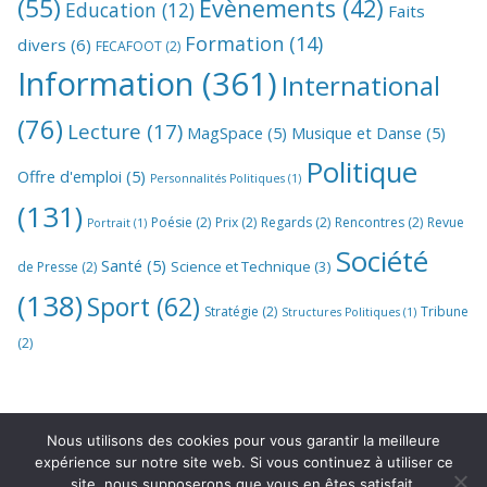
(55)
Evènements
(42)
Education
(12)
Faits
Formation
(14)
divers
(6)
FECAFOOT
(2)
Information
(361)
International
(76)
Lecture
(17)
MagSpace
(5)
Musique et Danse
(5)
Politique
Offre d'emploi
(5)
Personnalités Politiques
(1)
(131)
Poésie
(2)
Prix
(2)
Regards
(2)
Rencontres
(2)
Revue
Portrait
(1)
Société
Santé
(5)
Science et Technique
(3)
de Presse
(2)
(138)
Sport
(62)
Stratégie
(2)
Tribune
Structures Politiques
(1)
(2)
Nous utilisons des cookies pour vous garantir la meilleure
expérience sur notre site web. Si vous continuez à utiliser ce
site, nous supposerons que vous en êtes satisfait.