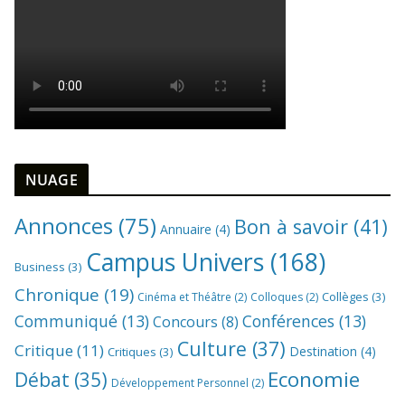
NUAGE
Annonces
(75)
Bon à savoir
(41)
Annuaire
(4)
Campus Univers
(168)
Business
(3)
Chronique
(19)
Collèges
(3)
Cinéma et Théâtre
(2)
Colloques
(2)
Communiqué
(13)
Conférences
(13)
Concours
(8)
Culture
(37)
Critique
(11)
Destination
(4)
Critiques
(3)
Economie
Débat
(35)
Développement Personnel
(2)