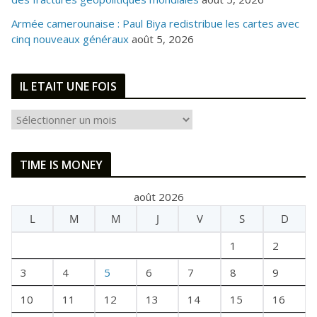
Armée camerounaise : Paul Biya redistribue les cartes avec
cinq nouveaux généraux
août 5, 2026
IL ETAIT UNE FOIS
I
L
E
TIME IS MONEY
T
A
août 2026
I
L
M
M
J
V
S
D
T
U
1
2
N
E
3
4
5
6
7
8
9
F
10
11
12
13
14
15
16
O