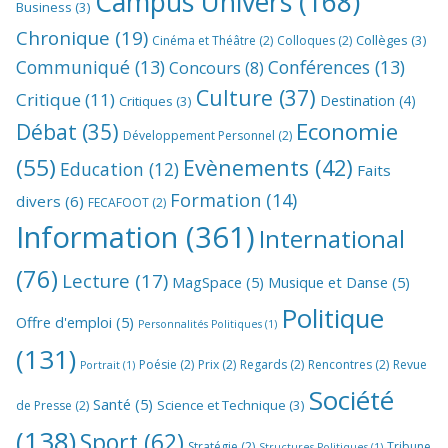
Campus Univers
(168)
Business
(3)
Chronique
(19)
Collèges
(3)
Cinéma et Théâtre
(2)
Colloques
(2)
Communiqué
(13)
Conférences
(13)
Concours
(8)
Culture
(37)
Critique
(11)
Destination
(4)
Critiques
(3)
Economie
Débat
(35)
Développement Personnel
(2)
(55)
Evènements
(42)
Education
(12)
Faits
Formation
(14)
divers
(6)
FECAFOOT
(2)
Information
(361)
International
(76)
Lecture
(17)
MagSpace
(5)
Musique et Danse
(5)
Politique
Offre d'emploi
(5)
Personnalités Politiques
(1)
(131)
Poésie
(2)
Prix
(2)
Regards
(2)
Rencontres
(2)
Revue
Portrait
(1)
Société
Santé
(5)
Science et Technique
(3)
de Presse
(2)
(138)
Sport
(62)
Stratégie
(2)
Tribune
Structures Politiques
(1)