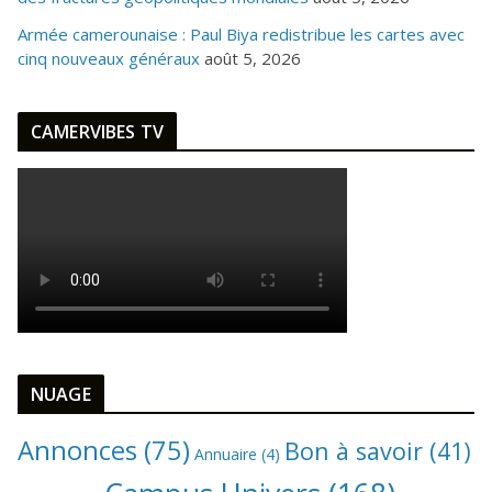
Armée camerounaise : Paul Biya redistribue les cartes avec
cinq nouveaux généraux
août 5, 2026
CAMERVIBES TV
NUAGE
Annonces
(75)
Bon à savoir
(41)
Annuaire
(4)