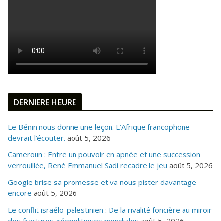
DERNIERE HEURE
Le Bénin nous donne une leçon. L’Afrique francophone
devrait l’écouter.
août 5, 2026
Cameroun : Entre un pouvoir en apnée et une succession
verrouillée, René Emmanuel Sadi recadre le jeu
août 5, 2026
Google brise sa promesse et va nous pister davantage
encore
août 5, 2026
Le conflit israélo-palestinien : De la rivalité foncière au miroir
des fractures géopolitiques mondiales
août 5, 2026