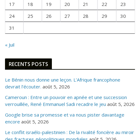
I
17
18
19
20
21
22
23
S
24
25
26
27
28
29
30
31
« Juil
RECENTS POSTS
Le Bénin nous donne une leçon. L’Afrique francophone
devrait l’écouter.
août 5, 2026
Cameroun : Entre un pouvoir en apnée et une succession
verrouillée, René Emmanuel Sadi recadre le jeu
août 5, 2026
Google brise sa promesse et va nous pister davantage
encore
août 5, 2026
Le conflit israélo-palestinien : De la rivalité foncière au miroir
des fractures géopolitiques mondiales
août 5, 2026