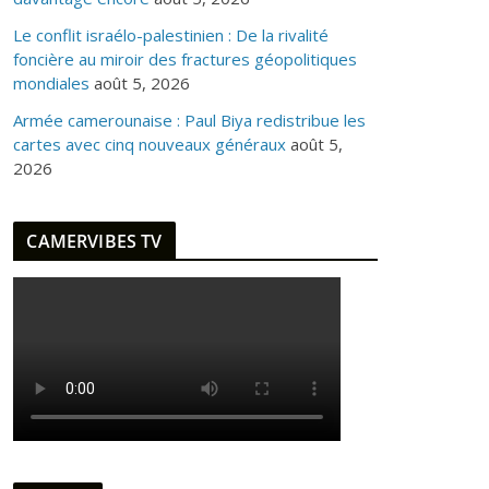
Le conflit israélo-palestinien : De la rivalité
foncière au miroir des fractures géopolitiques
mondiales
août 5, 2026
Armée camerounaise : Paul Biya redistribue les
cartes avec cinq nouveaux généraux
août 5,
2026
CAMERVIBES TV