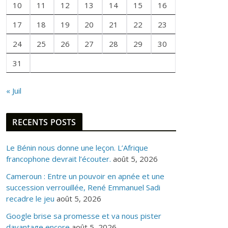
10
11
12
13
14
15
16
O
I
17
18
19
20
21
22
23
S
24
25
26
27
28
29
30
31
« Juil
RECENTS POSTS
Le Bénin nous donne une leçon. L’Afrique
francophone devrait l’écouter.
août 5, 2026
Cameroun : Entre un pouvoir en apnée et une
succession verrouillée, René Emmanuel Sadi
recadre le jeu
août 5, 2026
Google brise sa promesse et va nous pister
davantage encore
août 5, 2026