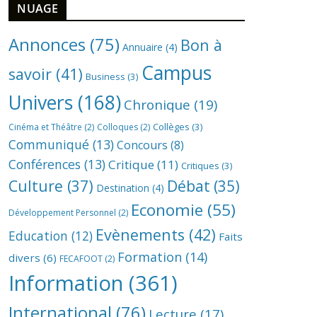
NUAGE
Annonces
(75)
Bon à
Annuaire
(4)
Campus
savoir
(41)
Business
(3)
Univers
(168)
Chronique
(19)
Collèges
(3)
Cinéma et Théâtre
(2)
Colloques
(2)
Communiqué
(13)
Concours
(8)
Conférences
(13)
Critique
(11)
Critiques
(3)
Culture
(37)
Débat
(35)
Destination
(4)
Economie
(55)
Développement Personnel
(2)
Evènements
(42)
Education
(12)
Faits
Formation
(14)
divers
(6)
FECAFOOT
(2)
Information
(361)
International
(76)
Lecture
(17)