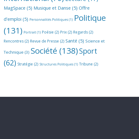
MagSpace
(5)
Musique et Danse
(5)
Offre
Politique
d'emploi
(5)
Personnalités Politiques
(1)
(131)
Poésie
(2)
Prix
(2)
Regards
(2)
Portrait
(1)
Santé
(5)
Science et
Rencontres
(2)
Revue de Presse
(2)
Société
(138)
Sport
Technique
(3)
(62)
Stratégie
(2)
Tribune
(2)
Structures Politiques
(1)