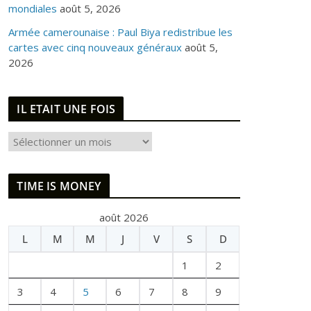
mondiales
août 5, 2026
Armée camerounaise : Paul Biya redistribue les
cartes avec cinq nouveaux généraux
août 5,
2026
IL ETAIT UNE FOIS
I
L
E
TIME IS MONEY
T
A
août 2026
I
L
M
M
J
V
S
D
T
U
1
2
N
E
3
4
5
6
7
8
9
F