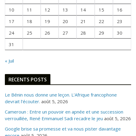
F
10
11
12
13
14
15
16
O
I
17
18
19
20
21
22
23
S
24
25
26
27
28
29
30
31
« Juil
RECENTS POSTS
Le Bénin nous donne une leçon. L’Afrique francophone
devrait l’écouter.
août 5, 2026
Cameroun : Entre un pouvoir en apnée et une succession
verrouillée, René Emmanuel Sadi recadre le jeu
août 5, 2026
Google brise sa promesse et va nous pister davantage
encore
août 5, 2026