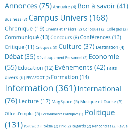
Annonces
(75)
Bon à savoir
(41)
Annuaire
(4)
Campus Univers
(168)
Business
(3)
Chronique
(19)
Collèges
(3)
Cinéma et Théâtre
(2)
Colloques
(2)
Communiqué
(13)
Conférences
(13)
Concours
(8)
Culture
(37)
Critique
(11)
Destination
(4)
Critiques
(3)
Economie
Débat
(35)
Développement Personnel
(2)
(55)
Evènements
(42)
Education
(12)
Faits
Formation
(14)
divers
(6)
FECAFOOT
(2)
Information
(361)
International
(76)
Lecture
(17)
MagSpace
(5)
Musique et Danse
(5)
Politique
Offre d'emploi
(5)
Personnalités Politiques
(1)
(131)
Poésie
(2)
Prix
(2)
Regards
(2)
Rencontres
(2)
Revue
Portrait
(1)