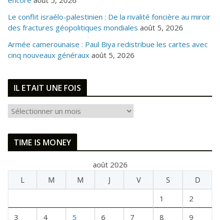
encore
août 5, 2026
Le conflit israélo-palestinien : De la rivalité foncière au miroir
des fractures géopolitiques mondiales
août 5, 2026
Armée camerounaise : Paul Biya redistribue les cartes avec
cinq nouveaux généraux
août 5, 2026
IL ETAIT UNE FOIS
I
L
E
TIME IS MONEY
T
A
août 2026
I
L
M
M
J
V
S
D
T
U
1
2
N
E
3
4
5
6
7
8
9