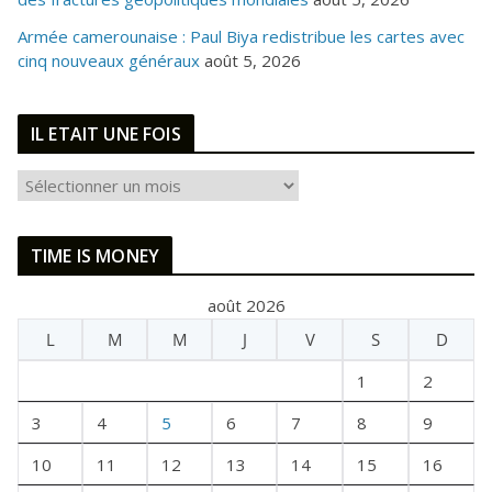
Armée camerounaise : Paul Biya redistribue les cartes avec
cinq nouveaux généraux
août 5, 2026
IL ETAIT UNE FOIS
I
L
E
TIME IS MONEY
T
A
août 2026
I
L
M
M
J
V
S
D
T
U
1
2
N
E
3
4
5
6
7
8
9
F
10
11
12
13
14
15
16
O