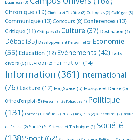
Campus Univers
(168)
Business
(3)
Chronique
(19)
Collèges
(3)
Cinéma et Théâtre
(2)
Colloques
(2)
Communiqué
(13)
Conférences
(13)
Concours
(8)
Culture
(37)
Critique
(11)
Destination
(4)
Critiques
(3)
Economie
Débat
(35)
Développement Personnel
(2)
(55)
Evènements
(42)
Education
(12)
Faits
Formation
(14)
divers
(6)
FECAFOOT
(2)
Information
(361)
International
(76)
Lecture
(17)
MagSpace
(5)
Musique et Danse
(5)
Politique
Offre d'emploi
(5)
Personnalités Politiques
(1)
(131)
Poésie
(2)
Prix
(2)
Regards
(2)
Rencontres
(2)
Revue
Portrait
(1)
Société
Santé
(5)
Science et Technique
(3)
de Presse
(2)
(138)
Sport
(62)
Stratégie
(2)
Tribune
Structures Politiques
(1)