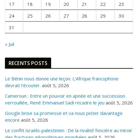
I
17
18
19
20
21
22
23
S
24
25
26
27
28
29
30
31
« Juil
RECENTS POSTS
Le Bénin nous donne une leçon. L’Afrique francophone
devrait l’écouter.
août 5, 2026
Cameroun : Entre un pouvoir en apnée et une succession
verrouillée, René Emmanuel Sadi recadre le jeu
août 5, 2026
Google brise sa promesse et va nous pister davantage
encore
août 5, 2026
Le conflit israélo-palestinien : De la rivalité foncière au miroir
des fractures géopolitiques mondiales
août 5, 2026