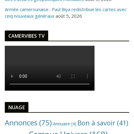
Armée camerounaise : Paul Biya redistribue les cartes avec
cinq nouveaux généraux
août 5, 2026
CAMERVIBES TV
NUAGE
Annonces
(75)
Bon à savoir
(41)
Annuaire
(4)