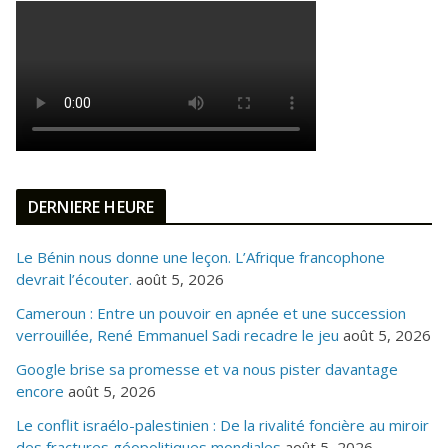
DERNIERE HEURE
Le Bénin nous donne une leçon. L’Afrique francophone
devrait l’écouter.
août 5, 2026
Cameroun : Entre un pouvoir en apnée et une succession
verrouillée, René Emmanuel Sadi recadre le jeu
août 5, 2026
Google brise sa promesse et va nous pister davantage
encore
août 5, 2026
Le conflit israélo-palestinien : De la rivalité foncière au miroir
des fractures géopolitiques mondiales
août 5, 2026