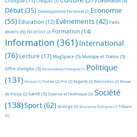
Critique
(11)
Destination
(4)
Critiques
(3)
Economie
Débat
(35)
Développement Personnel
(2)
(55)
Evènements
(42)
Education
(12)
Faits
Formation
(14)
divers
(6)
FECAFOOT
(2)
Information
(361)
International
(76)
Lecture
(17)
MagSpace
(5)
Musique et Danse
(5)
Politique
Offre d'emploi
(5)
Personnalités Politiques
(1)
(131)
Poésie
(2)
Prix
(2)
Regards
(2)
Rencontres
(2)
Revue
Portrait
(1)
Société
Santé
(5)
Science et Technique
(3)
de Presse
(2)
(138)
Sport
(62)
Stratégie
(2)
Tribune
Structures Politiques
(1)
(2)