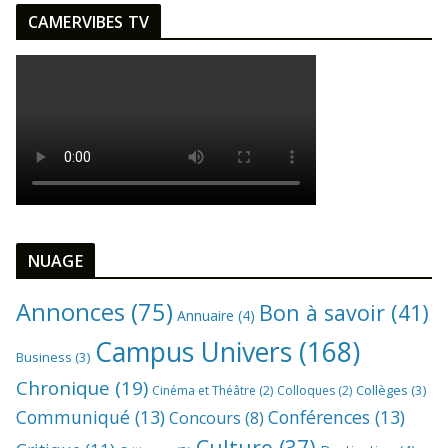
CAMERVIBES TV
NUAGE
Annonces
(75)
Bon à savoir
(41)
Annuaire
(4)
Campus Univers
(168)
Business
(3)
Chronique
(19)
Collèges
(3)
Cinéma et Théâtre
(2)
Colloques
(2)
Communiqué
(13)
Conférences
(13)
Concours
(8)
Culture
(37)