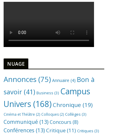
NUAGE
Annonces
(75)
Bon à
Annuaire
(4)
Campus
savoir
(41)
Business
(3)
Univers
(168)
Chronique
(19)
Collèges
(3)
Cinéma et Théâtre
(2)
Colloques
(2)
Communiqué
(13)
Concours
(8)
Conférences
(13)
Critique
(11)
Critiques
(3)