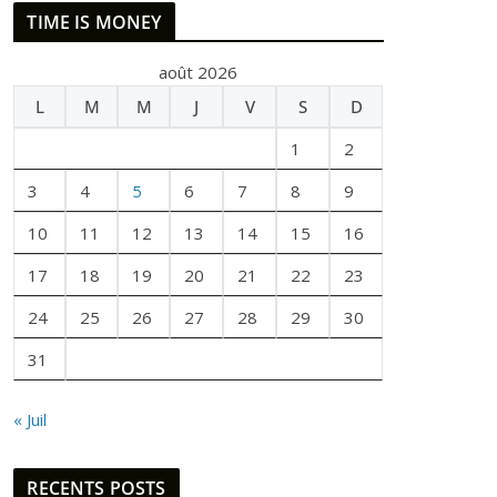
E
TIME IS MONEY
T
A
août 2026
I
L
M
M
J
V
S
D
T
U
1
2
N
E
3
4
5
6
7
8
9
F
10
11
12
13
14
15
16
O
I
17
18
19
20
21
22
23
S
24
25
26
27
28
29
30
31
« Juil
RECENTS POSTS