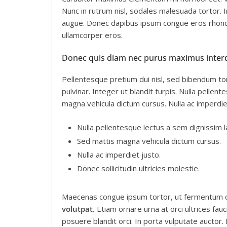
Nunc in rutrum nisl, sodales malesuada tortor. I
augue. Donec dapibus ipsum congue eros rhoncus
ullamcorper eros.
Donec quis diam nec purus maximus inter
Pellentesque pretium dui nisl, sed bibendum tort
pulvinar. Integer ut blandit turpis. Nulla pellen
magna vehicula dictum cursus. Nulla ac imperdiet 
Nulla pellentesque lectus a sem dignissim la
Sed mattis magna vehicula dictum cursus.
Nulla ac imperdiet justo.
Donec sollicitudin ultricies molestie.
Maecenas congue ipsum tortor, ut fermentum du
volutpat.
Etiam ornare urna at orci ultrices fau
posuere blandit orci. In porta vulputate auctor. Et