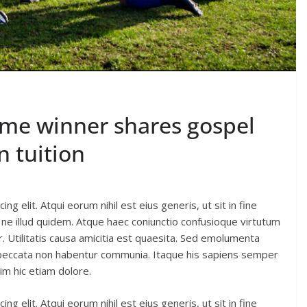
time winner shares gospel
n tuition
g elit. Atqui eorum nihil est eius generis, ut sit in fine
ne illud quidem. Atque haec coniunctio confusioque virtutum
. Utilitatis causa amicitia est quaesita. Sed emolumenta
 peccata non habentur communia. Itaque his sapiens semper
im hic etiam dolore.
g elit. Atqui eorum nihil est eius generis, ut sit in fine