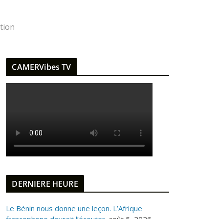
tion
CAMERVibes TV
DERNIERE HEURE
Le Bénin nous donne une leçon. L’Afrique