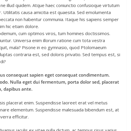
ne illud quidem. Atque haec coniunctio confusioque virtutum
. Utilitatis causa amicitia est quaesita. Sed emolumenta
 peccata non habentur communia. Itaque his sapiens semper
im hic etiam dolore.
hilodemum, cum optimos viros, tum homines doctissimos.
iuntur. Universa enim illorum ratione cum tota vestra
 inquit, mala? Pisone in eo gymnasio, quod Ptolomaeum
uptas contraria est, sed doloris privatio. Sed tempus est, si
di?
ellus consequat sapien eget consequat condimentum.
o. Nulla eget dui fermentum, porta dolor sed, placerat
in, dapibus ante.
ilisis placerat enim. Suspendisse laoreet erat vel metus
t ornare elementum. Suspendisse malesuada bibendum est, at
verra efficitur.
amus iaculis ex vitae nulla dictum, ac tempus risus varius.