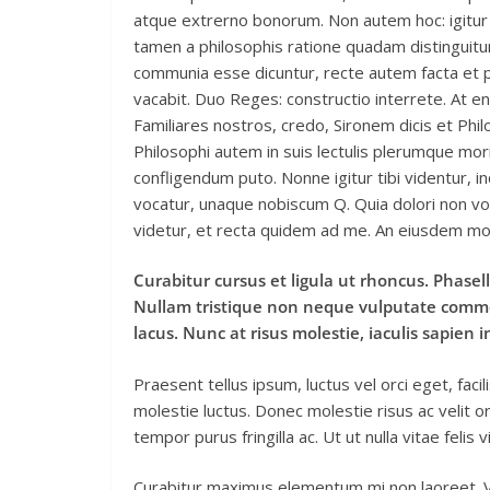
atque extrerno bonorum. Non autem hoc: igitur 
tamen a philosophis ratione quadam distinguitur
communia esse dicuntur, recte autem facta et
vacabit. Duo Reges: constructio interrete. At en
Familiares nostros, credo, Sironem dicis et P
Philosophi autem in suis lectulis plerumque mor
confligendum puto. Nonne igitur tibi videntur,
vocatur, unaque nobiscum Q. Quia dolori non vol
videtur, et recta quidem ad me. An eiusdem mo
Curabitur cursus et ligula ut rhoncus. Phas
Nullam tristique non neque vulputate commod
lacus. Nunc at risus molestie, iaculis sapien 
Praesent tellus ipsum, luctus vel orci eget, fac
molestie luctus. Donec molestie risus ac veli
tempor purus fringilla ac. Ut ut nulla vitae felis vi
Curabitur maximus elementum mi non laoreet. Viv