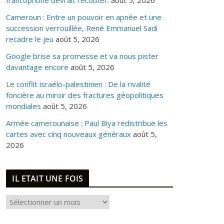
francophone devrait l’écouter.
août 5, 2026
Cameroun : Entre un pouvoir en apnée et une
succession verrouillée, René Emmanuel Sadi
recadre le jeu
août 5, 2026
Google brise sa promesse et va nous pister
davantage encore
août 5, 2026
Le conflit israélo-palestinien : De la rivalité
foncière au miroir des fractures géopolitiques
mondiales
août 5, 2026
Armée camerounaise : Paul Biya redistribue les
cartes avec cinq nouveaux généraux
août 5,
2026
IL ETAIT UNE FOIS
I
L