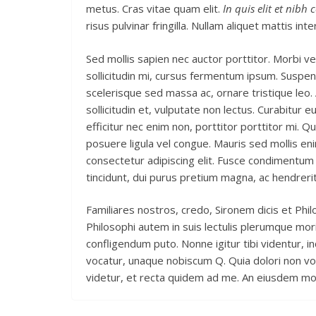
metus. Cras vitae quam elit.
In quis elit et nibh
risus pulvinar fringilla. Nullam aliquet mattis int
Sed mollis sapien nec auctor porttitor. Morbi v
sollicitudin mi, cursus fermentum ipsum. Suspend
scelerisque sed massa ac, ornare tristique leo.
sollicitudin et, vulputate non lectus. Curabitur 
efficitur nec enim non, porttitor porttitor mi. Q
posuere ligula vel congue. Mauris sed mollis en
consectetur adipiscing elit. Fusce condimentum 
tincidunt, dui purus pretium magna, ac hendrer
Familiares nostros, credo, Sironem dicis et P
Philosophi autem in suis lectulis plerumque mor
confligendum puto. Nonne igitur tibi videntur,
vocatur, unaque nobiscum Q. Quia dolori non vol
videtur, et recta quidem ad me. An eiusdem mo