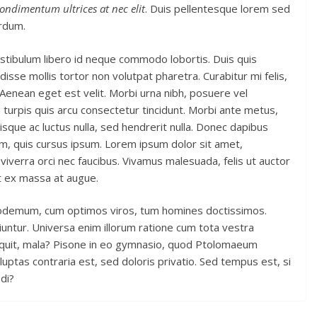
 condimentum ultrices at nec elit
. Duis pellentesque lorem sed
erdum.
estibulum libero id neque commodo lobortis. Duis quis
isse mollis tortor non volutpat pharetra. Curabitur mi felis,
 Aenean eget est velit. Morbi urna nibh, posuere vel
eu turpis quis arcu consectetur tincidunt. Morbi ante metus,
uisque ac luctus nulla, sed hendrerit nulla. Donec dapibus
im, quis cursus ipsum. Lorem ipsum dolor sit amet,
viverra orci nec faucibus. Vivamus malesuada, felis ut auctor
it ex massa at augue.
hilodemum, cum optimos viros, tum homines doctissimos.
iuntur. Universa enim illorum ratione cum tota vestra
 inquit, mala? Pisone in eo gymnasio, quod Ptolomaeum
uptas contraria est, sed doloris privatio. Sed tempus est, si
di?