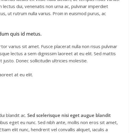
n lectus dui, venenatis non urna ac, pulvinar imperdiet
, ut rutrum nulla varius. Proin in euismod purus, ac
dum quis id metus.
or varius sit amet. Fusce placerat nulla non risus pulvinar
tesque lectus a sem dignissim laoreet at eu elit. Sed mattis
justo. Donec sollicitudin ultricies molestie.
oreet at eu elit.
i blandit ac.
Sed scelerisque nisi eget augue blandit
cibus eget eu nunc. Sed nibh ante, mollis non eros sit amet,
iam elit nunc, hendrerit vel convallis aliquet, iaculis a