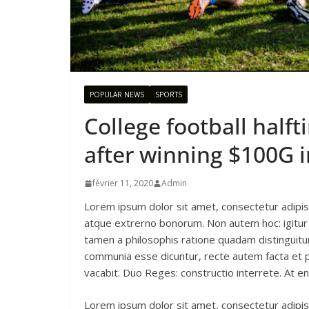
POPULAR NEWS
SPORTS
College football half
after winning $100G i
février 11, 2020
Admin
Lorem ipsum dolor sit amet, consectetur adipiscin
atque extrerno bonorum. Non autem hoc: igitur 
tamen a philosophis ratione quadam distinguitur
communia esse dicuntur, recte autem facta et
vacabit. Duo Reges: constructio interrete. At en
Lorem ipsum dolor sit amet, consectetur adipiscin