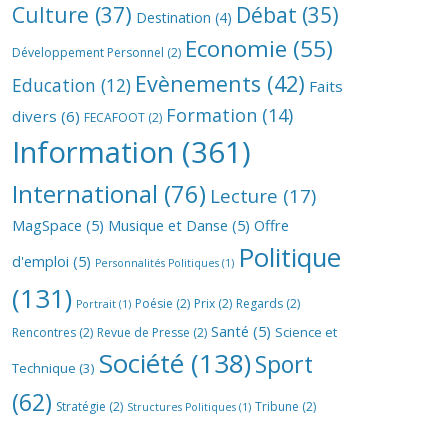
Culture
(37)
Débat
(35)
Destination
(4)
Economie
(55)
Développement Personnel
(2)
Evènements
(42)
Education
(12)
Faits
Formation
(14)
divers
(6)
FECAFOOT
(2)
Information
(361)
International
(76)
Lecture
(17)
MagSpace
(5)
Musique et Danse
(5)
Offre
Politique
d'emploi
(5)
Personnalités Politiques
(1)
(131)
Poésie
(2)
Prix
(2)
Regards
(2)
Portrait
(1)
Santé
(5)
Science et
Rencontres
(2)
Revue de Presse
(2)
Société
(138)
Sport
Technique
(3)
(62)
Stratégie
(2)
Tribune
(2)
Structures Politiques
(1)