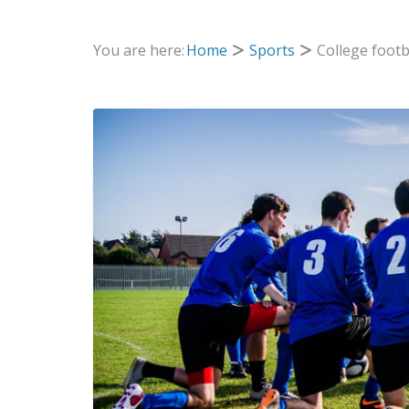
You are here:
Home
Sports
College footb