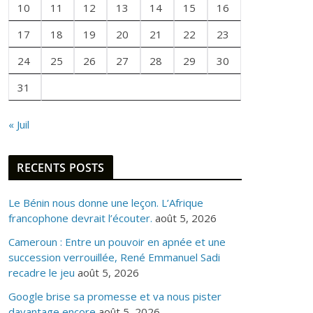
10
11
12
13
14
15
16
O
I
17
18
19
20
21
22
23
S
24
25
26
27
28
29
30
31
« Juil
RECENTS POSTS
Le Bénin nous donne une leçon. L’Afrique
francophone devrait l’écouter.
août 5, 2026
Cameroun : Entre un pouvoir en apnée et une
succession verrouillée, René Emmanuel Sadi
recadre le jeu
août 5, 2026
Google brise sa promesse et va nous pister
davantage encore
août 5, 2026