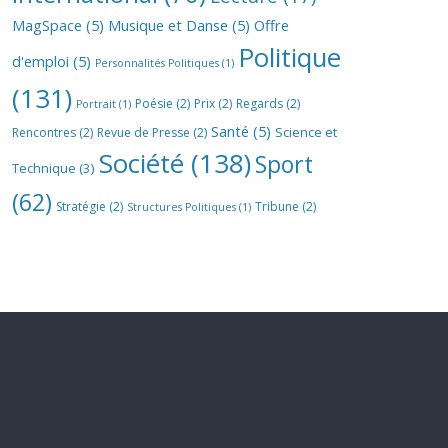
MagSpace
(5)
Musique et Danse
(5)
Offre
Politique
d'emploi
(5)
Personnalités Politiques
(1)
(131)
Poésie
(2)
Prix
(2)
Regards
(2)
Portrait
(1)
Santé
(5)
Science et
Rencontres
(2)
Revue de Presse
(2)
Société
(138)
Sport
Technique
(3)
(62)
Stratégie
(2)
Tribune
(2)
Structures Politiques
(1)