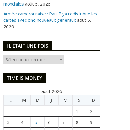
mondiales
août 5, 2026
Armée camerounaise : Paul Biya redistribue les
cartes avec cinq nouveaux généraux
août 5,
2026
IL ETAIT UNE FOIS
I
L
E
TIME IS MONEY
T
A
août 2026
I
L
M
M
J
V
S
D
T
U
1
2
N
E
3
4
5
6
7
8
9
F