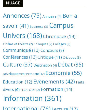
NUAGE
Annonces
(75)
Bon à
Annuaire
(4)
Campus
savoir
(41)
Business
(3)
Univers
(168)
Chronique
(19)
Collèges
(3)
Cinéma et Théâtre
(2)
Colloques
(2)
Communiqué
(13)
Concours
(8)
Conférences
(13)
Critique
(11)
Critiques
(3)
Culture
(37)
Débat
(35)
Destination
(4)
Economie
(55)
Développement Personnel
(2)
Evènements
(42)
Education
(12)
Faits
Formation
(14)
divers
(6)
FECAFOOT
(2)
Information
(361)
International
(76)
Lecture
(17)