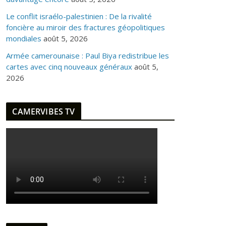
Le conflit israélo-palestinien : De la rivalité
foncière au miroir des fractures géopolitiques
mondiales
août 5, 2026
Armée camerounaise : Paul Biya redistribue les
cartes avec cinq nouveaux généraux
août 5,
2026
CAMERVIBES TV