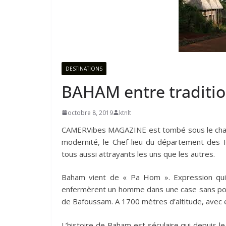
DESTINATIONS
BAHAM entre traditio
octobre 8, 2019
ktnlt
CAMERVibes MAGAZINE est tombé sous le charme
modernité, le Chef-lieu du département des H
tous aussi attrayants les uns que les autres.
Baham vient de « Pa Hom ». Expression qu
enfermèrent un homme dans une case sans po
de Bafoussam. A 1700 mètres d’altitude, avec 
L’histoire de Baham est séculaire qui depuis le