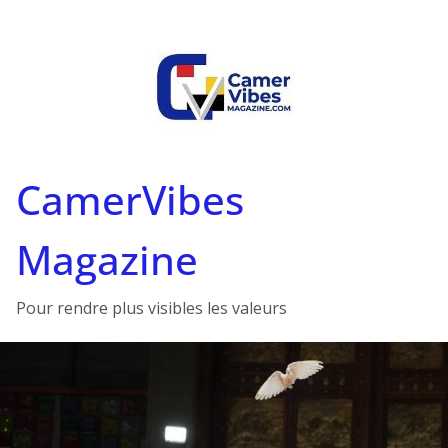
Passer
au
contenu
CamerVibes
Magazine
Pour rendre plus visibles les valeurs