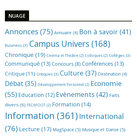
NUAGE
Annonces
(75)
Bon à savoir
(41)
Annuaire
(4)
Campus Univers
(168)
Business
(3)
Chronique
(19)
Collèges
(3)
Cinéma et Théâtre
(2)
Colloques
(2)
Communiqué
(13)
Conférences
(13)
Concours
(8)
Culture
(37)
Critique
(11)
Destination
(4)
Critiques
(3)
Economie
Débat
(35)
Développement Personnel
(2)
(55)
Evènements
(42)
Education
(12)
Faits
Formation
(14)
divers
(6)
FECAFOOT
(2)
Information
(361)
International
(76)
Lecture
(17)
MagSpace
(5)
Musique et Danse
(5)