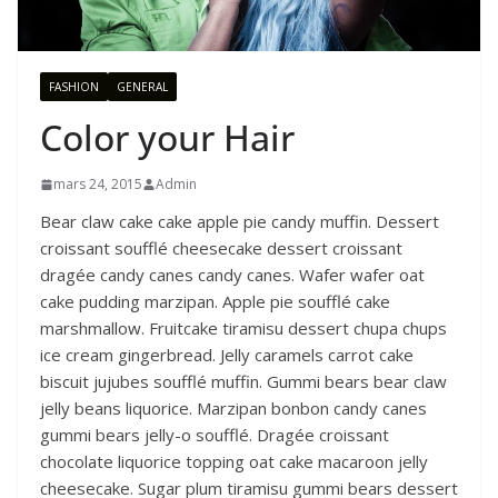
FASHION
GENERAL
Color your Hair
mars 24, 2015
Admin
Bear claw cake cake apple pie candy muffin. Dessert
croissant soufflé cheesecake dessert croissant
dragée candy canes candy canes. Wafer wafer oat
cake pudding marzipan. Apple pie soufflé cake
marshmallow. Fruitcake tiramisu dessert chupa chups
ice cream gingerbread. Jelly caramels carrot cake
biscuit jujubes soufflé muffin. Gummi bears bear claw
jelly beans liquorice. Marzipan bonbon candy canes
gummi bears jelly-o soufflé. Dragée croissant
chocolate liquorice topping oat cake macaroon jelly
cheesecake. Sugar plum tiramisu gummi bears dessert