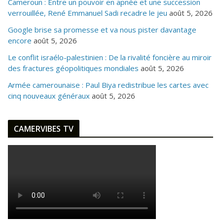
Cameroun : Entre un pouvoir en apnée et une succession
verrouillée, René Emmanuel Sadi recadre le jeu
août 5, 2026
Google brise sa promesse et va nous pister davantage
encore
août 5, 2026
Le conflit israélo-palestinien : De la rivalité foncière au miroir
des fractures géopolitiques mondiales
août 5, 2026
Armée camerounaise : Paul Biya redistribue les cartes avec
cinq nouveaux généraux
août 5, 2026
CAMERVIBES TV