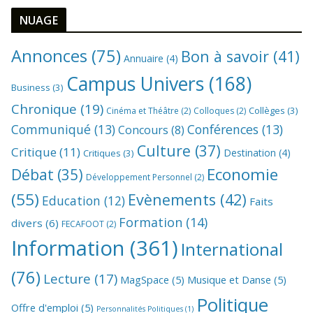
NUAGE
Annonces
(75)
Bon à savoir
(41)
Annuaire
(4)
Campus Univers
(168)
Business
(3)
Chronique
(19)
Collèges
(3)
Cinéma et Théâtre
(2)
Colloques
(2)
Communiqué
(13)
Conférences
(13)
Concours
(8)
Culture
(37)
Critique
(11)
Destination
(4)
Critiques
(3)
Economie
Débat
(35)
Développement Personnel
(2)
(55)
Evènements
(42)
Education
(12)
Faits
Formation
(14)
divers
(6)
FECAFOOT
(2)
Information
(361)
International
(76)
Lecture
(17)
MagSpace
(5)
Musique et Danse
(5)
Politique
Offre d'emploi
(5)
Personnalités Politiques
(1)