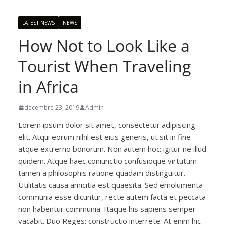
LATEST NEWS
NEWS
How Not to Look Like a
Tourist When Traveling
in Africa
décembre 23, 2019
Admin
Lorem ipsum dolor sit amet, consectetur adipiscing
elit. Atqui eorum nihil est eius generis, ut sit in fine
atque extrerno bonorum. Non autem hoc: igitur ne illud
quidem. Atque haec coniunctio confusioque virtutum
tamen a philosophis ratione quadam distinguitur.
Utilitatis causa amicitia est quaesita. Sed emolumenta
communia esse dicuntur, recte autem facta et peccata
non habentur communia. Itaque his sapiens semper
vacabit. Duo Reges: constructio interrete. At enim hic