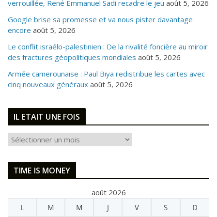
verrouillée, René Emmanuel Sadi recadre le jeu
août 5, 2026
Google brise sa promesse et va nous pister davantage
encore
août 5, 2026
Le conflit israélo-palestinien : De la rivalité foncière au miroir
des fractures géopolitiques mondiales
août 5, 2026
Armée camerounaise : Paul Biya redistribue les cartes avec
cinq nouveaux généraux
août 5, 2026
IL ETAIT UNE FOIS
I
L
E
TIME IS MONEY
T
A
août 2026
I
L
M
M
J
V
S
D
T