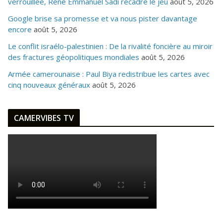
verrouillée, René Emmanuel Sadi recadre le jeu
août 5, 2026
Google brise sa promesse et va nous pister davantage
encore
août 5, 2026
Le conflit israélo-palestinien : De la rivalité foncière au miroir
des fractures géopolitiques mondiales
août 5, 2026
Armée camerounaise : Paul Biya redistribue les cartes avec
cinq nouveaux généraux
août 5, 2026
CAMERVIBES TV