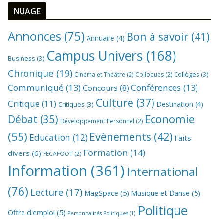
NUAGE
Annonces
(75)
Bon à savoir
(41)
Annuaire
(4)
Campus Univers
(168)
Business
(3)
Chronique
(19)
Collèges
(3)
Cinéma et Théâtre
(2)
Colloques
(2)
Communiqué
(13)
Conférences
(13)
Concours
(8)
Culture
(37)
Critique
(11)
Destination
(4)
Critiques
(3)
Economie
Débat
(35)
Développement Personnel
(2)
(55)
Evènements
(42)
Education
(12)
Faits
Formation
(14)
divers
(6)
FECAFOOT
(2)
Information
(361)
International
(76)
Lecture
(17)
MagSpace
(5)
Musique et Danse
(5)
Politique
Offre d'emploi
(5)
Personnalités Politiques
(1)