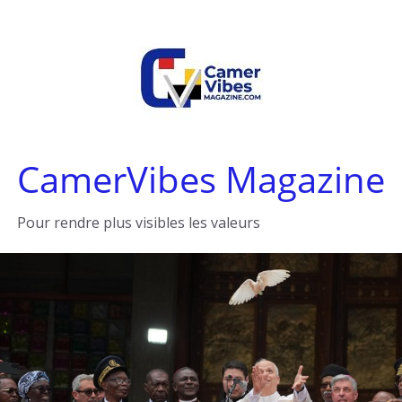
Passer
au
contenu
CamerVibes Magazine
Pour rendre plus visibles les valeurs