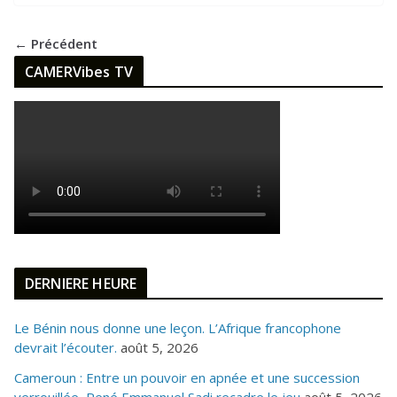
← Précédent
CAMERVibes TV
DERNIERE HEURE
Le Bénin nous donne une leçon. L’Afrique francophone
devrait l’écouter.
août 5, 2026
Cameroun : Entre un pouvoir en apnée et une succession
verrouillée, René Emmanuel Sadi recadre le jeu
août 5, 2026