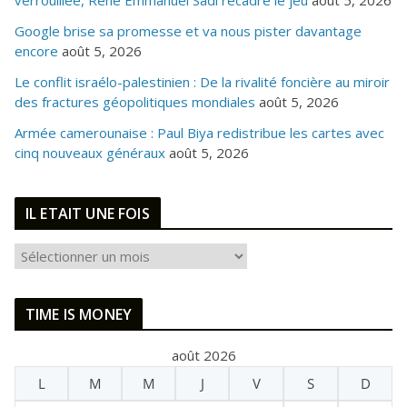
Google brise sa promesse et va nous pister davantage
encore
août 5, 2026
Le conflit israélo-palestinien : De la rivalité foncière au miroir
des fractures géopolitiques mondiales
août 5, 2026
Armée camerounaise : Paul Biya redistribue les cartes avec
cinq nouveaux généraux
août 5, 2026
IL ETAIT UNE FOIS
I
L
E
TIME IS MONEY
T
A
août 2026
I
L
M
M
J
V
S
D
T
U