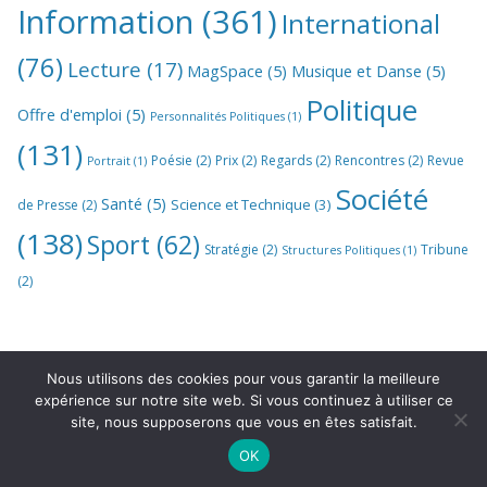
Information
(361)
International
(76)
Lecture
(17)
MagSpace
(5)
Musique et Danse
(5)
Politique
Offre d'emploi
(5)
Personnalités Politiques
(1)
(131)
Poésie
(2)
Prix
(2)
Regards
(2)
Rencontres
(2)
Revue
Portrait
(1)
Société
Santé
(5)
Science et Technique
(3)
de Presse
(2)
(138)
Sport
(62)
Stratégie
(2)
Tribune
Structures Politiques
(1)
(2)
Nous utilisons des cookies pour vous garantir la meilleure
expérience sur notre site web. Si vous continuez à utiliser ce
site, nous supposerons que vous en êtes satisfait.
OK