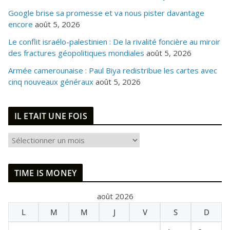
Google brise sa promesse et va nous pister davantage
encore
août 5, 2026
Le conflit israélo-palestinien : De la rivalité foncière au miroir
des fractures géopolitiques mondiales
août 5, 2026
Armée camerounaise : Paul Biya redistribue les cartes avec
cinq nouveaux généraux
août 5, 2026
IL ETAIT UNE FOIS
I
L
E
TIME IS MONEY
T
A
août 2026
I
L
M
M
J
V
S
D
T
U