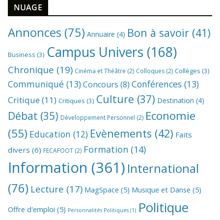
NUAGE
Annonces
(75)
Bon à savoir
(41)
Annuaire
(4)
Campus Univers
(168)
Business
(3)
Chronique
(19)
Collèges
(3)
Cinéma et Théâtre
(2)
Colloques
(2)
Communiqué
(13)
Conférences
(13)
Concours
(8)
Culture
(37)
Critique
(11)
Destination
(4)
Critiques
(3)
Economie
Débat
(35)
Développement Personnel
(2)
(55)
Evènements
(42)
Education
(12)
Faits
Formation
(14)
divers
(6)
FECAFOOT
(2)
Information
(361)
International
(76)
Lecture
(17)
MagSpace
(5)
Musique et Danse
(5)
Politique
Offre d'emploi
(5)
Personnalités Politiques
(1)