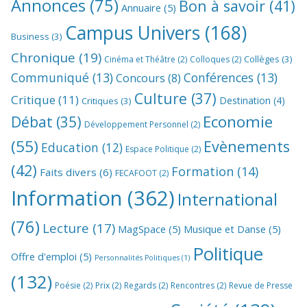
Annonces
(75)
Bon à savoir
(41)
Annuaire
(5)
Campus Univers
(168)
Business
(3)
Chronique
(19)
Collèges
(3)
Cinéma et Théâtre
(2)
Colloques
(2)
Communiqué
(13)
Conférences
(13)
Concours
(8)
Culture
(37)
Critique
(11)
Destination
(4)
Critiques
(3)
Economie
Débat
(35)
Développement Personnel
(2)
(55)
Evènements
Education
(12)
Espace Politique
(2)
(42)
Formation
(14)
Faits divers
(6)
FECAFOOT
(2)
Information
(362)
International
(76)
Lecture
(17)
MagSpace
(5)
Musique et Danse
(5)
Politique
Offre d'emploi
(5)
Personnalités Politiques
(1)
(132)
Poésie
(2)
Prix
(2)
Regards
(2)
Rencontres
(2)
Revue de Presse