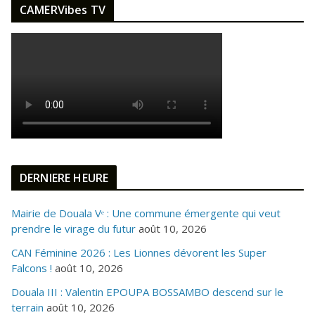
CAMERVibes TV
DERNIERE HEURE
Mairie de Douala Vᵉ : Une commune émergente qui veut
prendre le virage du futur
août 10, 2026
CAN Féminine 2026 : Les Lionnes dévorent les Super
Falcons !
août 10, 2026
Douala III : Valentin EPOUPA BOSSAMBO descend sur le
terrain
août 10, 2026