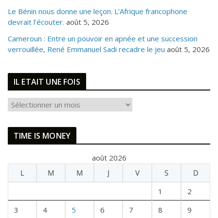
Le Bénin nous donne une leçon. L’Afrique francophone
devrait l’écouter.
août 5, 2026
Cameroun : Entre un pouvoir en apnée et une succession
verrouillée, René Emmanuel Sadi recadre le jeu
août 5, 2026
IL ETAIT UNE FOIS
I
L
E
TIME IS MONEY
T
A
août 2026
I
L
M
M
J
V
S
D
T
U
1
2
N
E
3
4
5
6
7
8
9