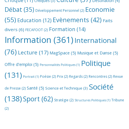
Critique
(11)
Destination
(4)
Critiques
(3)
Economie
Débat
(35)
Développement Personnel
(2)
(55)
Evènements
(42)
Education
(12)
Faits
Formation
(14)
divers
(6)
FECAFOOT
(2)
Information
(361)
International
(76)
Lecture
(17)
MagSpace
(5)
Musique et Danse
(5)
Politique
Offre d'emploi
(5)
Personnalités Politiques
(1)
(131)
Poésie
(2)
Prix
(2)
Regards
(2)
Rencontres
(2)
Revue
Portrait
(1)
Société
Santé
(5)
Science et Technique
(3)
de Presse
(2)
(138)
Sport
(62)
Stratégie
(2)
Tribune
Structures Politiques
(1)
(2)