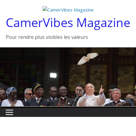
Passer
au
CamerVibes Magazine
contenu
Pour rendre plus visibles les valeurs