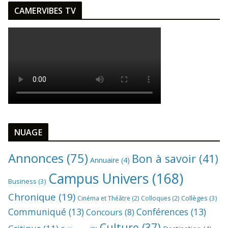
CAMERVIBES TV
NUAGE
Annonces
(75)
Bon à savoir
(41)
Annuaire
(4)
Campus Univers
(168)
Business
(3)
Chronique
(19)
Collèges
(3)
Cinéma et Théâtre
(2)
Colloques
(2)
Communiqué
(13)
Conférences
(13)
Concours
(8)
Culture
(37)