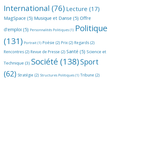
International
(76)
Lecture
(17)
MagSpace
(5)
Musique et Danse
(5)
Offre
Politique
d'emploi
(5)
Personnalités Politiques
(1)
(131)
Poésie
(2)
Prix
(2)
Regards
(2)
Portrait
(1)
Santé
(5)
Science et
Rencontres
(2)
Revue de Presse
(2)
Société
(138)
Sport
Technique
(3)
(62)
Stratégie
(2)
Tribune
(2)
Structures Politiques
(1)