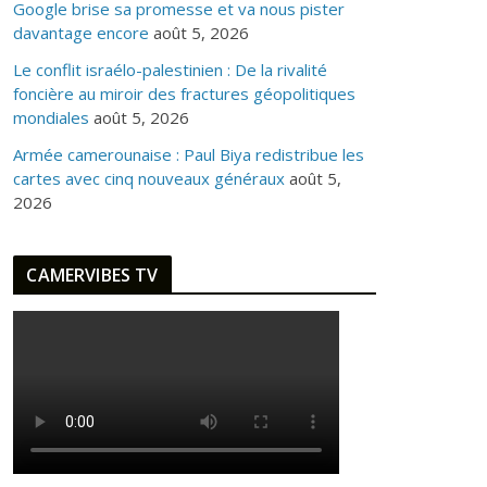
Google brise sa promesse et va nous pister
davantage encore
août 5, 2026
Le conflit israélo-palestinien : De la rivalité
foncière au miroir des fractures géopolitiques
mondiales
août 5, 2026
Armée camerounaise : Paul Biya redistribue les
cartes avec cinq nouveaux généraux
août 5,
2026
CAMERVIBES TV