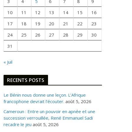
E
3
4
5
6
7
8
9
F
10
11
12
13
14
15
16
O
I
17
18
19
20
21
22
23
S
24
25
26
27
28
29
30
31
« Juil
RECENTS POSTS
Le Bénin nous donne une leçon. L’Afrique
francophone devrait l’écouter.
août 5, 2026
Cameroun : Entre un pouvoir en apnée et une
succession verrouillée, René Emmanuel Sadi
recadre le jeu
août 5, 2026