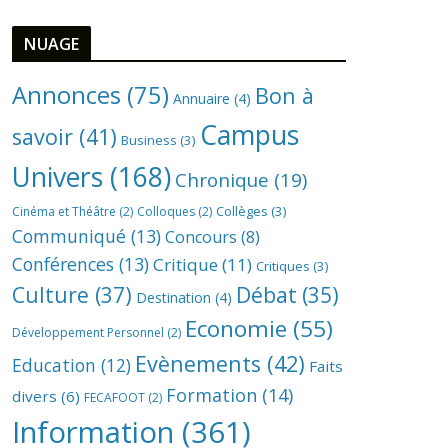
NUAGE
Annonces
(75)
Bon à
Annuaire
(4)
Campus
savoir
(41)
Business
(3)
Univers
(168)
Chronique
(19)
Collèges
(3)
Cinéma et Théâtre
(2)
Colloques
(2)
Communiqué
(13)
Concours
(8)
Conférences
(13)
Critique
(11)
Critiques
(3)
Culture
(37)
Débat
(35)
Destination
(4)
Economie
(55)
Développement Personnel
(2)
Evènements
(42)
Education
(12)
Faits
Formation
(14)
divers
(6)
FECAFOOT
(2)
Information
(361)