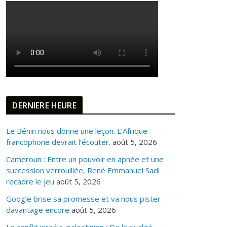
DERNIERE HEURE
Le Bénin nous donne une leçon. L’Afrique
francophone devrait l’écouter.
août 5, 2026
Cameroun : Entre un pouvoir en apnée et une
succession verrouillée, René Emmanuel Sadi
recadre le jeu
août 5, 2026
Google brise sa promesse et va nous pister
davantage encore
août 5, 2026