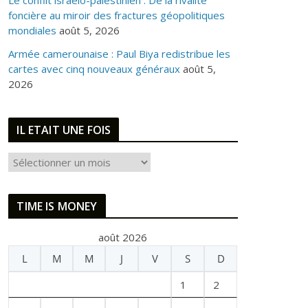
Le conflit israélo-palestinien : De la rivalité
foncière au miroir des fractures géopolitiques
mondiales
août 5, 2026
Armée camerounaise : Paul Biya redistribue les
cartes avec cinq nouveaux généraux
août 5,
2026
IL ETAIT UNE FOIS
I
L
E
TIME IS MONEY
T
A
août 2026
I
L
M
M
J
V
S
D
T
U
1
2
N