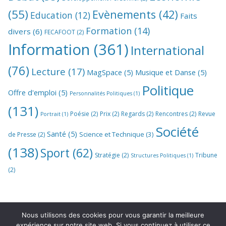
(55)
Evènements
(42)
Education
(12)
Faits
Formation
(14)
divers
(6)
FECAFOOT
(2)
Information
(361)
International
(76)
Lecture
(17)
MagSpace
(5)
Musique et Danse
(5)
Politique
Offre d'emploi
(5)
Personnalités Politiques
(1)
(131)
Poésie
(2)
Prix
(2)
Regards
(2)
Rencontres
(2)
Revue
Portrait
(1)
Société
Santé
(5)
Science et Technique
(3)
de Presse
(2)
(138)
Sport
(62)
Stratégie
(2)
Tribune
Structures Politiques
(1)
(2)
Nous utilisons des cookies pour vous garantir la meilleure
expérience sur notre site web. Si vous continuez à utiliser ce