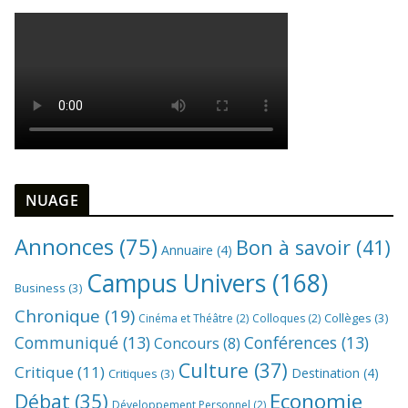
NUAGE
Annonces
(75)
Bon à savoir
(41)
Annuaire
(4)
Campus Univers
(168)
Business
(3)
Chronique
(19)
Collèges
(3)
Cinéma et Théâtre
(2)
Colloques
(2)
Communiqué
(13)
Conférences
(13)
Concours
(8)
Culture
(37)
Critique
(11)
Destination
(4)
Critiques
(3)
Economie
Débat
(35)
Développement Personnel
(2)