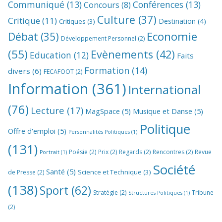
Communiqué
(13)
Conférences
(13)
Concours
(8)
Culture
(37)
Critique
(11)
Destination
(4)
Critiques
(3)
Economie
Débat
(35)
Développement Personnel
(2)
(55)
Evènements
(42)
Education
(12)
Faits
Formation
(14)
divers
(6)
FECAFOOT
(2)
Information
(361)
International
(76)
Lecture
(17)
MagSpace
(5)
Musique et Danse
(5)
Politique
Offre d'emploi
(5)
Personnalités Politiques
(1)
(131)
Poésie
(2)
Prix
(2)
Regards
(2)
Rencontres
(2)
Revue
Portrait
(1)
Société
Santé
(5)
Science et Technique
(3)
de Presse
(2)
(138)
Sport
(62)
Stratégie
(2)
Tribune
Structures Politiques
(1)
(2)