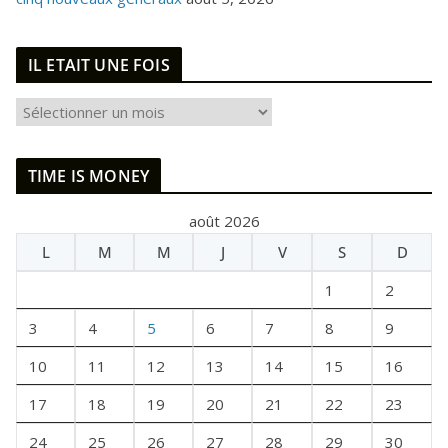
IL ETAIT UNE FOIS
I
L
E
TIME IS MONEY
T
A
août 2026
I
L
M
M
J
V
S
D
T
U
1
2
N
E
3
4
5
6
7
8
9
F
10
11
12
13
14
15
16
O
I
17
18
19
20
21
22
23
S
24
25
26
27
28
29
30