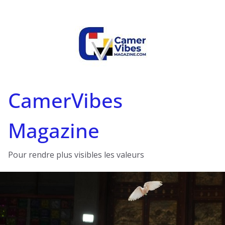
Passer
au
contenu
CamerVibes
Magazine
Pour rendre plus visibles les valeurs