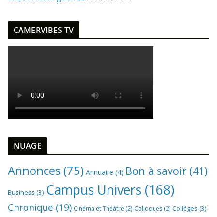
CAMERVIBES TV
NUAGE
Annonces
(75)
Bon à savoir
(41)
Annuaire
(4)
Campus Univers
(168)
Business
(3)
Chronique
(19)
Collèges
(3)
Cinéma et Théâtre
(2)
Colloques
(2)