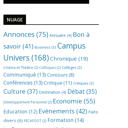
NUAGE
Annonces
(75)
Bon à
Annuaire
(4)
Campus
savoir
(41)
Business
(3)
Univers
(168)
Chronique
(19)
Collèges
(3)
Cinéma et Théâtre
(2)
Colloques
(2)
Communiqué
(13)
Concours
(8)
Conférences
(13)
Critique
(11)
Critiques
(3)
Culture
(37)
Débat
(35)
Destination
(4)
Economie
(55)
Développement Personnel
(2)
Evènements
(42)
Education
(12)
Faits
Formation
(14)
divers
(6)
FECAFOOT
(2)