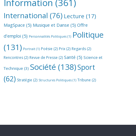
Information
(361)
International
(76)
Lecture
(17)
MagSpace
(5)
Musique et Danse
(5)
Offre
Politique
d'emploi
(5)
Personnalités Politiques
(1)
(131)
Poésie
(2)
Prix
(2)
Regards
(2)
Portrait
(1)
Santé
(5)
Science et
Rencontres
(2)
Revue de Presse
(2)
Société
(138)
Sport
Technique
(3)
(62)
Stratégie
(2)
Tribune
(2)
Structures Politiques
(1)