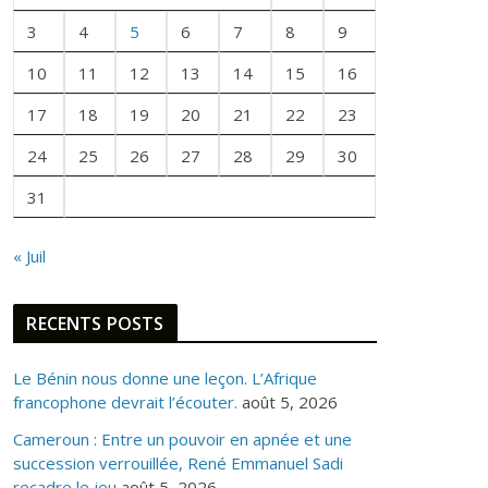
N
E
3
4
5
6
7
8
9
F
10
11
12
13
14
15
16
O
I
17
18
19
20
21
22
23
S
24
25
26
27
28
29
30
31
« Juil
RECENTS POSTS
Le Bénin nous donne une leçon. L’Afrique
francophone devrait l’écouter.
août 5, 2026
Cameroun : Entre un pouvoir en apnée et une
succession verrouillée, René Emmanuel Sadi
recadre le jeu
août 5, 2026