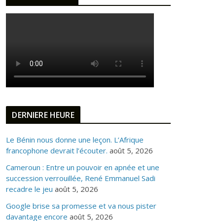
DERNIERE HEURE
Le Bénin nous donne une leçon. L’Afrique
francophone devrait l’écouter.
août 5, 2026
Cameroun : Entre un pouvoir en apnée et une
succession verrouillée, René Emmanuel Sadi
recadre le jeu
août 5, 2026
Google brise sa promesse et va nous pister
davantage encore
août 5, 2026