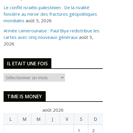
Le conflit israélo-palestinien : De la rivalité
foncière au miroir des fractures géopolitiques
mondiales
août 5, 2026
Armée camerounaise : Paul Biya redistribue les
cartes avec cinq nouveaux généraux
août 5,
2026
IL ETAIT UNE FOIS
I
L
E
TIME IS MONEY
T
A
août 2026
I
L
M
M
J
V
S
D
T
U
1
2